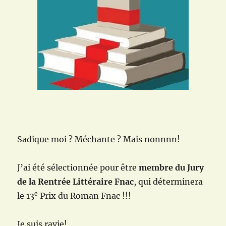
du
mois
de
juin
et
la
sélection
de
juillet
Sadique moi ? Méchante ? Mais nonnnn!
J’ai été sélectionnée pour être
membre du Jury
de la Rentrée Littéraire Fnac
, qui déterminera
e
le 13
Prix du Roman Fnac !!!
Je suis ravie!