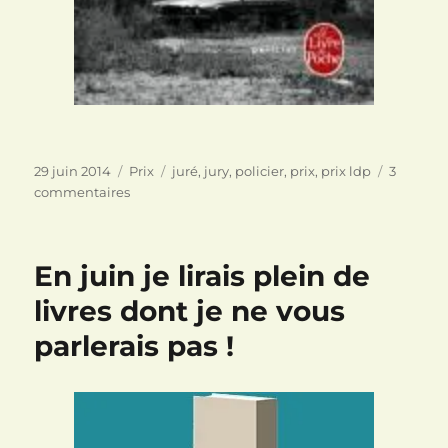
Publié
Catégories
Étiquettes
29 juin 2014
Prix
juré
,
jury
,
policier
,
prix
,
prix ldp
3
le
sur
commentaires
Prix
des
Lecteurs
En juin je lirais plein de
2014
du
livres dont je ne vous
livre
parlerais pas !
de
poche
polar
:
le
résultat