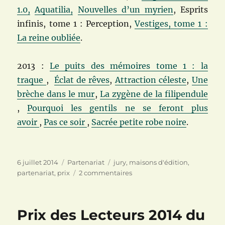
1.0,
Aquatilia,
Nouvelles d’un myrien
,
Esprits
infinis, tome 1 : Perception,
Vestiges, tome 1 :
La reine oubliée
.
2013 :
Le puits des mémoires tome 1 : la
traque
,
Éclat de rêves
,
Attraction céleste
,
Une
brèche dans le mur
,
La zygène de la filipendule
,
Pourquoi les gentils ne se feront plus
avoir
,
Pas ce soir
,
Sacrée petite robe noire
.
Publié
Catégories
Étiquettes
6 juillet 2014
Partenariat
jury
,
maisons d'édition
,
le
sur
partenariat
,
prix
2 commentaires
Mes
partenariats
Prix des Lecteurs 2014 du