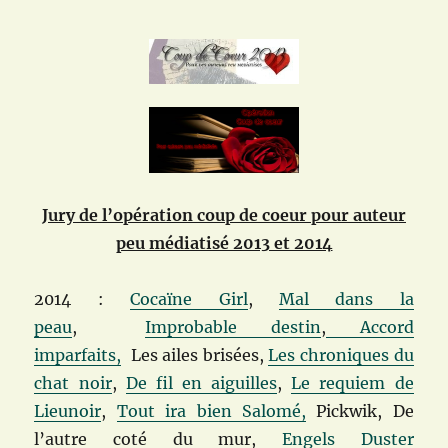
Jury de l’opération coup de coeur pour auteur
peu médiatisé 2013 et 2014
2014 :
Cocaïne Girl
,
Mal dans la
peau
,
Improbable destin
,
Accord
imparfaits,
Les ailes brisées,
Les chroniques du
chat noir
,
De fil en aiguilles
,
Le requiem de
Lieunoir
,
Tout ira bien Salomé,
Pickwik,
De
l’autre coté du mur,
Engels Duster