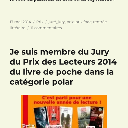
Publié
Catégories
Étiquettes
17 mai 2014
Prix
juré
,
jury
,
prix
,
prix fnac
,
rentrée
le
sur
littéraire
11 commentaires
En
juin
je
Je suis membre du Jury
lirais
plein
du Prix des Lecteurs 2014
de
du livre de poche dans la
livres
dont
catégorie polar
je
ne
vous
parlerais
pas
!