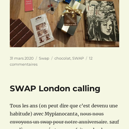
Publié
Catégories
Étiquettes
31 mars 2020
Swap
chocolat
,
SWAP
12
le
sur
commentaires
SWAP
AU
CHOCOLAT
SWAP London calling
(réception)
Tous les ans (on peut dire que c’est devenu une
habitude) avec Mypianocanta,
nous nous
envoyons un swap pour notre anniversaire
. sauf