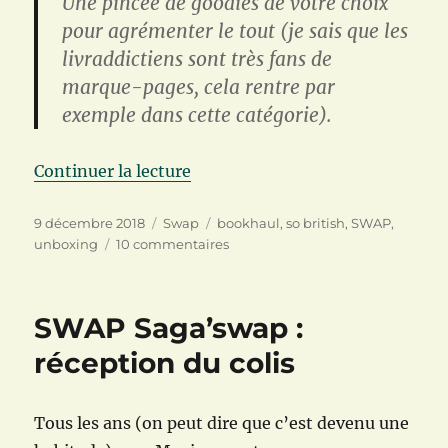
Une pincée de goodies de votre choix
pour agrémenter le tout (je sais que les
livraddictiens sont très fans de
marque-pages, cela rentre par
exemple dans cette catégorie).
de « SWAP London calling »
Continuer la lecture
Publié
Catégories
Étiquettes
9 décembre 2018
Swap
bookhaul
,
so british
,
SWAP
,
le
sur
unboxing
10 commentaires
SWAP
London
calling
SWAP Saga’swap :
réception du colis
Tous les ans (on peut dire que c’est devenu une