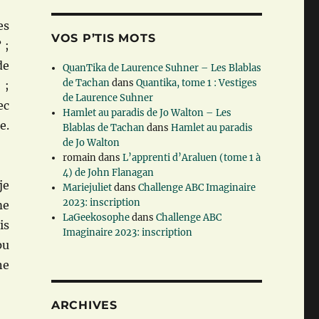
es
VOS P’TIS MOTS
 ;
de
QuanTika de Laurence Suhner – Les Blablas
de Tachan
dans
Quantika, tome 1 : Vestiges
 ;
de Laurence Suhner
ec
Hamlet au paradis de Jo Walton – Les
e.
Blablas de Tachan
dans
Hamlet au paradis
de Jo Walton
romain
dans
L’apprenti d’Araluen (tome 1 à
4) de John Flanagan
je
Mariejuliet
dans
Challenge ABC Imaginaire
2023: inscription
me
LaGeekosophe
dans
Challenge ABC
is
Imaginaire 2023: inscription
pu
ne
ARCHIVES