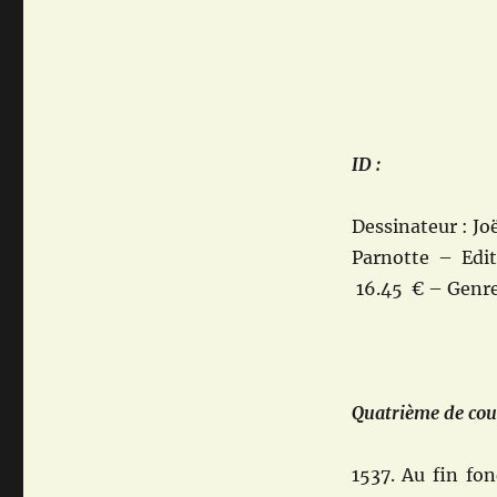
Parnotte
ID :
Dessinateur : Joë
Parnotte – Edit
16.45 € – Genre 
Quatrième de cou
1537. Au fin fo