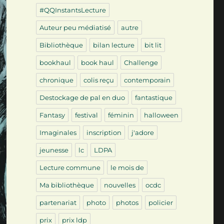
#QQInstantsLecture
Auteur peu médiatisé
autre
Bibliothèque
bilan lecture
bit lit
bookhaul
book haul
Challenge
chronique
colis reçu
contemporain
Destockage de pal en duo
fantastique
Fantasy
festival
féminin
halloween
Imaginales
inscription
j'adore
jeunesse
lc
LDPA
Lecture commune
le mois de
Ma bibliothèque
nouvelles
ocdc
partenariat
photo
photos
policier
prix
prix ldp