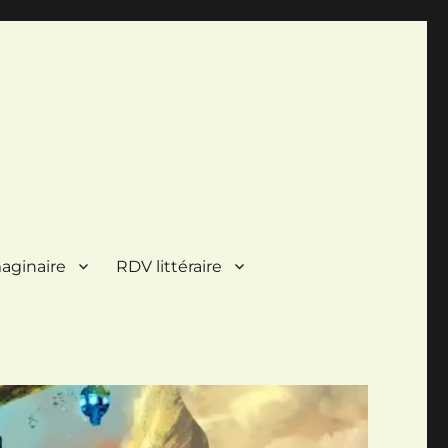
aginaire
RDV littéraire