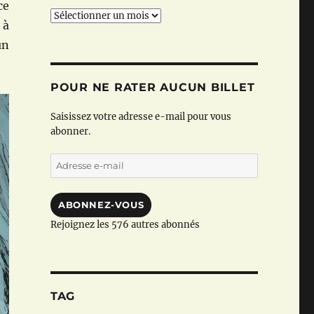
ce
Archives
 à
un
POUR NE RATER AUCUN BILLET
Saisissez votre adresse e-mail pour vous
abonner.
Adresse
e-
mail
ABONNEZ-VOUS
Rejoignez les 576 autres abonnés
TAG