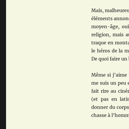
Mais, malheureus
éléments annoncés
moyen-âge, oui 
religion, mais 
traque en monta
le héros de la 
De quoi faire un 
Même si j’aime b
me suis un peu e
fait rire au cin
(et pas en lati
donner du corps 
chasse à l’homm