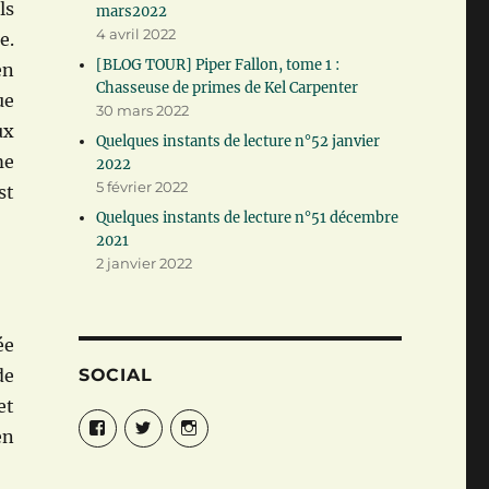
ls
mars2022
4 avril 2022
e.
[BLOG TOUR] Piper Fallon, tome 1 :
en
Chasseuse de primes de Kel Carpenter
ue
30 mars 2022
ux
Quelques instants de lecture n°52 janvier
me
2022
5 février 2022
st
Quelques instants de lecture n°51 décembre
2021
2 janvier 2022
ée
de
SOCIAL
et
Facebook
Twitter
Instagram
en