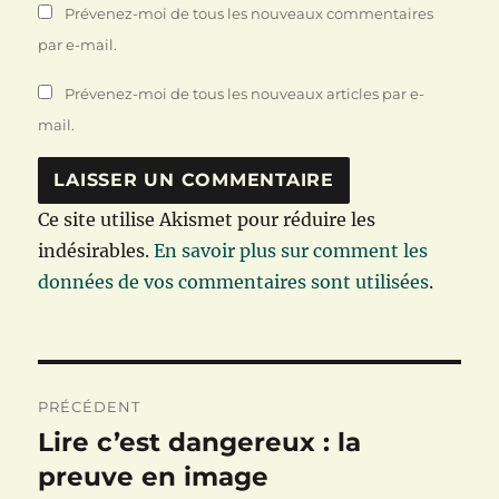
Prévenez-moi de tous les nouveaux commentaires
par e-mail.
Prévenez-moi de tous les nouveaux articles par e-
mail.
Ce site utilise Akismet pour réduire les
indésirables.
En savoir plus sur comment les
données de vos commentaires sont utilisées
.
Navigation
PRÉCÉDENT
de
Lire c’est dangereux : la
Publication
précédente :
preuve en image
l’article