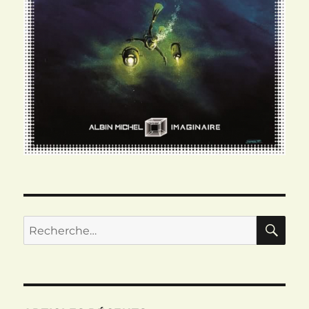
RE
Recherche
pour :