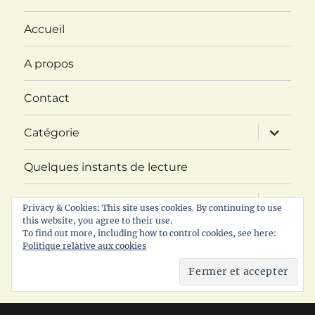
Accueil
A propos
Contact
ouvrir
Catégorie
le
sous-
menu
Quelques instants de lecture
ouvrir
Challenge ABC Imaginaire
le
Privacy & Cookies: This site uses cookies. By continuing to use
sous-
this website, you agree to their use.
menu
ouvrir
To find out more, including how to control cookies, see here:
RDV littéraire
le
Politique relative aux cookies
sous-
menu
Politique de confidentialité
© 2017 - 2026 Les lectures de Mariejuliet