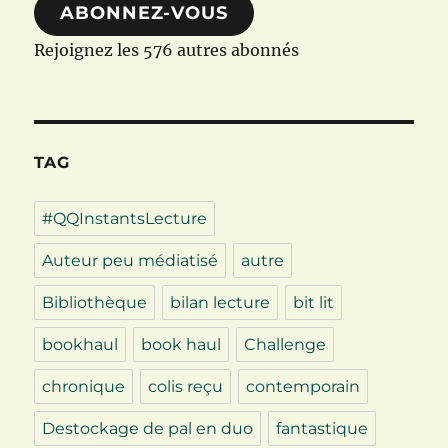
ABONNEZ-VOUS
Rejoignez les 576 autres abonnés
TAG
#QQInstantsLecture
Auteur peu médiatisé
autre
Bibliothèque
bilan lecture
bit lit
bookhaul
book haul
Challenge
chronique
colis reçu
contemporain
Destockage de pal en duo
fantastique