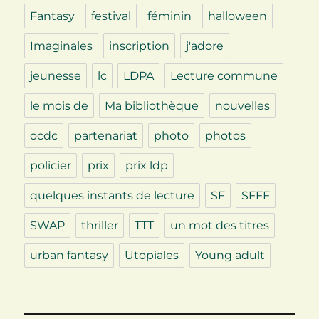
Fantasy
festival
féminin
halloween
Imaginales
inscription
j'adore
jeunesse
lc
LDPA
Lecture commune
le mois de
Ma bibliothèque
nouvelles
ocdc
partenariat
photo
photos
policier
prix
prix ldp
quelques instants de lecture
SF
SFFF
SWAP
thriller
TTT
un mot des titres
urban fantasy
Utopiales
Young adult