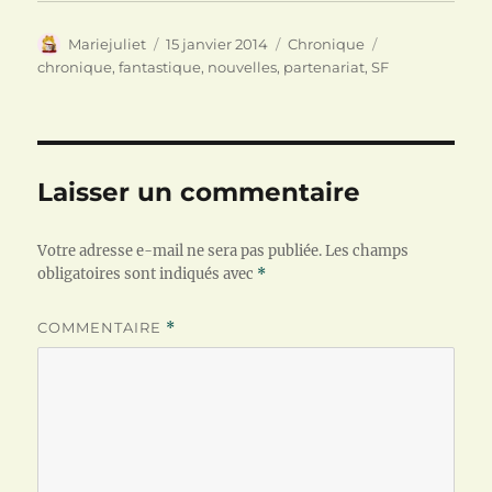
l
l
e
e
l
l
f
e
l
Auteur
Publié
Catégories
Étiquettes
Mariejuliet
15 janvier 2014
Chronique
e
f
e
n
e
f
le
chronique
,
fantastique
,
nouvelles
,
partenariat
,
SF
ê
n
e
t
ê
n
r
t
ê
e
r
t
)
e
r
)
e
)
Laisser un commentaire
Votre adresse e-mail ne sera pas publiée.
Les champs
obligatoires sont indiqués avec
*
COMMENTAIRE
*