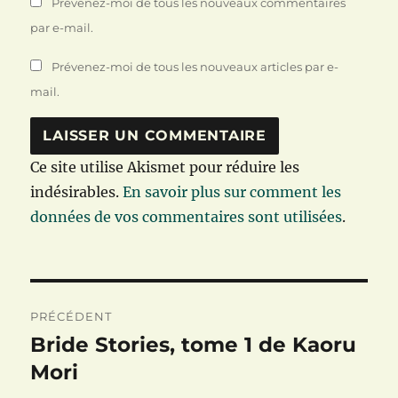
Prévenez-moi de tous les nouveaux commentaires
par e-mail.
Prévenez-moi de tous les nouveaux articles par e-
mail.
Ce site utilise Akismet pour réduire les
indésirables.
En savoir plus sur comment les
données de vos commentaires sont utilisées
.
Navigation
PRÉCÉDENT
de
Bride Stories, tome 1 de Kaoru
Publication
précédente :
Mori
l’article