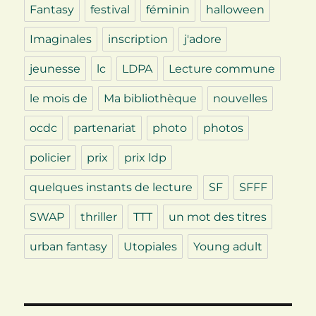
Fantasy
festival
féminin
halloween
Imaginales
inscription
j'adore
jeunesse
lc
LDPA
Lecture commune
le mois de
Ma bibliothèque
nouvelles
ocdc
partenariat
photo
photos
policier
prix
prix ldp
quelques instants de lecture
SF
SFFF
SWAP
thriller
TTT
un mot des titres
urban fantasy
Utopiales
Young adult