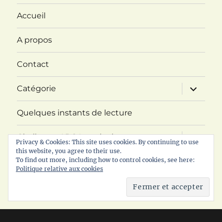
Accueil
A propos
Contact
ouvrir
Catégorie
le
sous-
menu
Quelques instants de lecture
ouvrir
Challenge ABC Imaginaire
le
Privacy & Cookies: This site uses cookies. By continuing to use
sous-
this website, you agree to their use.
menu
ouvrir
To find out more, including how to control cookies, see here:
RDV littéraire
le
Politique relative aux cookies
sous-
menu
Politique de confidentialité
© 2017 - 2026 Les lectures de Mariejuliet