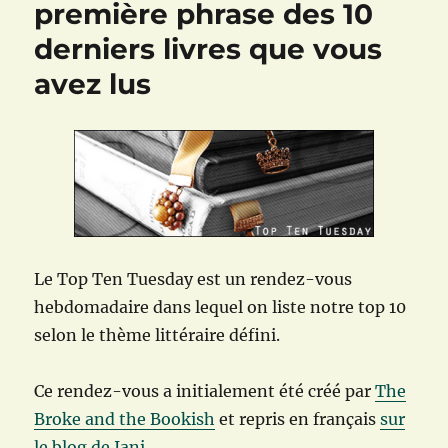
première phrase des 10
Les
derniers livres que vous
dix
romans
avez lus
lus
ayant
le
plus
de
pages
Le Top Ten Tuesday est un rendez-vous
hebdomadaire dans lequel on liste notre top 10
selon le thème littéraire défini.
Ce rendez-vous a initialement été créé par
The
Broke and the Bookish
et repris en français
sur
le blog de Iani
.