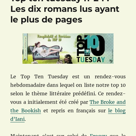
:
Les dix romans lus ayant
Les
le plus de pages
10
critères
princip
qui
font
qu’un
blog
est
attraya
et
Le Top Ten Tuesday est un rendez-vous
qui
hebdomadaire dans lequel on liste notre top 10
vous
selon le thème littéraire prédéfini. Ce rendez-
donnen
le
vous a initialement été créé par
The Broke and
goût
the Bookish
et repris en français sur
le blog
d’y
d’Iani
.
retourn