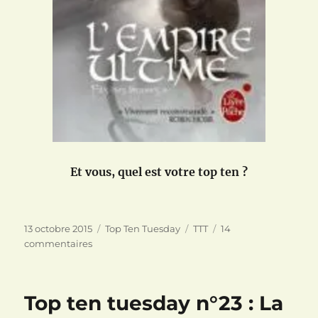
Et vous, quel est votre top ten ?
Publié
Catégories
Étiquettes
13 octobre 2015
Top Ten Tuesday
TTT
14
le
sur
commentaires
Top
ten
tuesday
Top ten tuesday n°23 : La
n°24
: