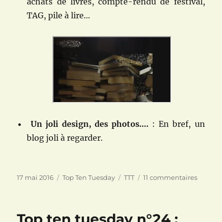
achats de livres, compte-rendu de festival,
TAG, pile à lire…
Un joli design, des photos….
: En bref, un
blog joli à regarder.
Publié
Catégories
Étiquettes
sur
17 mai 2016
Top Ten Tuesday
TTT
11 commentaires
le
Top
ten
tuesda
Top ten tuesday n°24 :
n°25