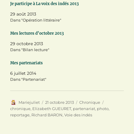
t
e
t
Je participe à La voix des indés 2013
t
b
e
e
o
r
29 août 2013
r
o
e
(
k
s
Dans "Opération littéraire"
o
(
t
u
o
(
v
u
o
Mes lectures d’octobre 2013
r
v
u
e
r
v
d
e
r
29 octobre 2013
a
d
e
n
a
d
Dans "Bilan lecture"
s
n
a
u
s
n
n
u
s
Mes partenariats
e
n
u
n
e
n
o
n
e
6 juillet 2014
u
o
n
Dans "Partenariat"
v
u
o
e
v
u
l
e
v
l
l
e
e
l
l
f
e
l
Auteur
Publié
Catégories
Étiquettes
Mariejuliet
21 octobre 2013
Chronique
e
f
e
n
e
f
le
chronique
,
Elizabeth GUEURET
,
partenariat
,
photo
,
ê
n
e
reportage
,
Richard BARON
,
Voie des indés
t
ê
n
r
t
ê
e
r
t
)
e
r
)
e