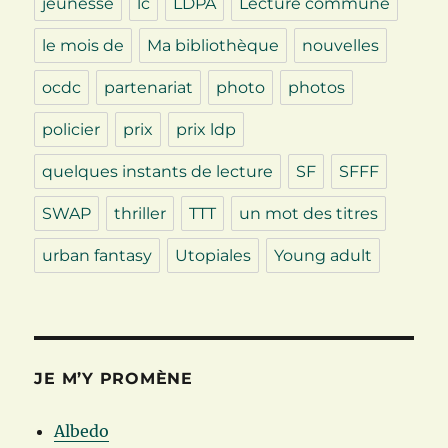
jeunesse
lc
LDPA
Lecture commune
le mois de
Ma bibliothèque
nouvelles
ocdc
partenariat
photo
photos
policier
prix
prix ldp
quelques instants de lecture
SF
SFFF
SWAP
thriller
TTT
un mot des titres
urban fantasy
Utopiales
Young adult
JE M’Y PROMÈNE
Albedo