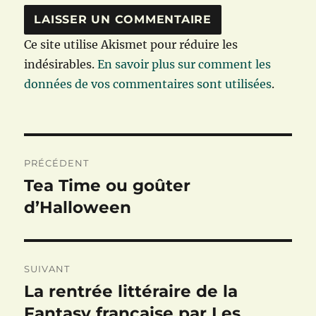
Ce site utilise Akismet pour réduire les
indésirables.
En savoir plus sur comment les
données de vos commentaires sont utilisées
.
Navigation
PRÉCÉDENT
de
Tea Time ou goûter
Publication
précédente :
d’Halloween
l’article
SUIVANT
La rentrée littéraire de la
Publication
suivante :
Fantasy française par Les