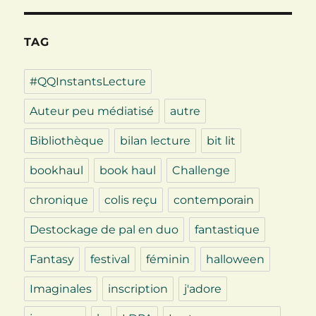
TAG
#QQInstantsLecture
Auteur peu médiatisé
autre
Bibliothèque
bilan lecture
bit lit
bookhaul
book haul
Challenge
chronique
colis reçu
contemporain
Destockage de pal en duo
fantastique
Fantasy
festival
féminin
halloween
Imaginales
inscription
j'adore