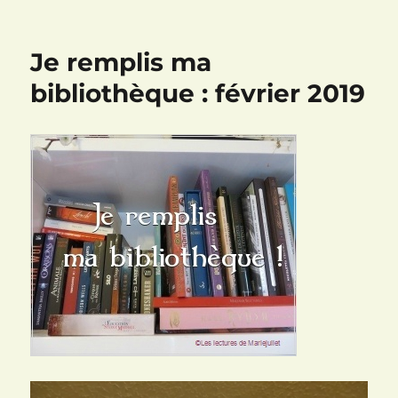
Back
to
the
Je remplis ma
past,
Je
bibliothèque : février 2019
remplis
ma
bibliothèque
:
mars
2019