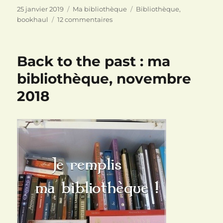
Publié
Catégories
Étiquettes
25 janvier 2019
Ma bibliothèque
Bibliothèque
,
le
sur
bookhaul
12 commentaires
Ma
bibliothèque,
décembre
Back to the past : ma
2018
bibliothèque, novembre
2018