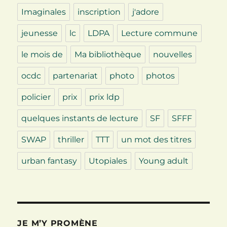
Imaginales
inscription
j'adore
jeunesse
lc
LDPA
Lecture commune
le mois de
Ma bibliothèque
nouvelles
ocdc
partenariat
photo
photos
policier
prix
prix ldp
quelques instants de lecture
SF
SFFF
SWAP
thriller
TTT
un mot des titres
urban fantasy
Utopiales
Young adult
JE M’Y PROMÈNE