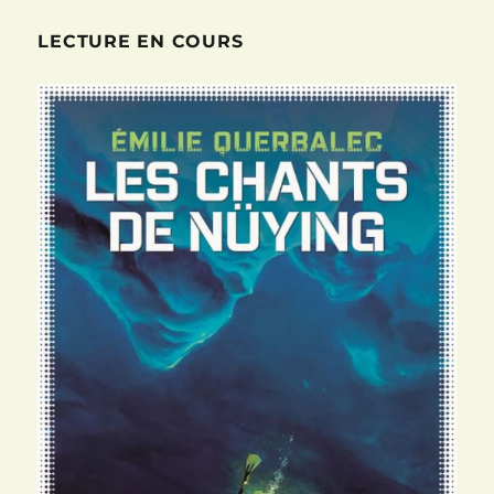
publications
ANT
2018
E
LECTURE EN COURS