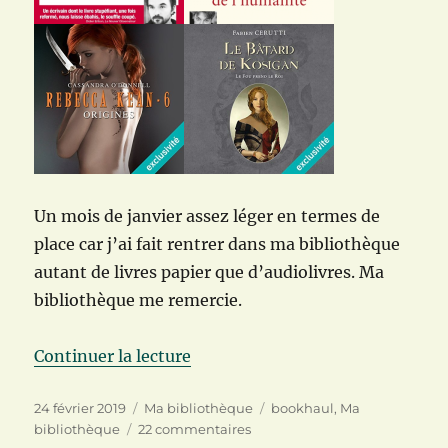
Un mois de janvier assez léger en termes de
place car j’ai fait rentrer dans ma bibliothèque
autant de livres papier que d’audiolivres. Ma
bibliothèque me remercie.
de « Je remplis ma bibliothèque 
Continuer la lecture
Publié
Catégories
Étiquettes
24 février 2019
Ma bibliothèque
bookhaul
,
Ma
le
sur
bibliothèque
22 commentaires