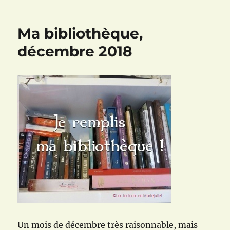
Je
remplis
ma
Ma bibliothèque,
bibliothèque
:
décembre 2018
janvier
2019
Un mois de décembre très raisonnable, mais