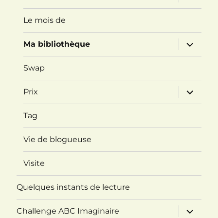
le
sous-
menu
Le mois de
ouvrir
Ma bibliothèque
le
sous-
menu
Swap
ouvrir
Prix
le
sous-
menu
Tag
Vie de blogueuse
Visite
Quelques instants de lecture
ouvrir
Challenge ABC Imaginaire
le