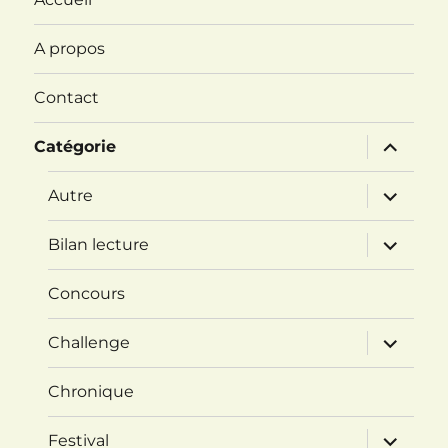
A propos
Contact
ouvrir
Catégorie
le
sous-
menu
ouvrir
Autre
le
sous-
menu
ouvrir
Bilan lecture
le
sous-
menu
Concours
ouvrir
Challenge
le
sous-
menu
Chronique
ouvrir
Festival