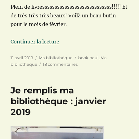
Plein de livressssssssssssssssssssssssssss!!!!! Et
de très très très beaux! Voilà un beau butin
pour le mois de février.
de « Je remplis ma bibliothèque :
Continuer la lecture
Publié
Catégories
Étiquettes
11 avril 2019
Ma bibliothèque
book haul
,
Ma
le
sur
bibliothèque
18 commentaires
Je
remplis
ma
Je remplis ma
bibliothèque
:
bibliothèque : janvier
février
2019
2019