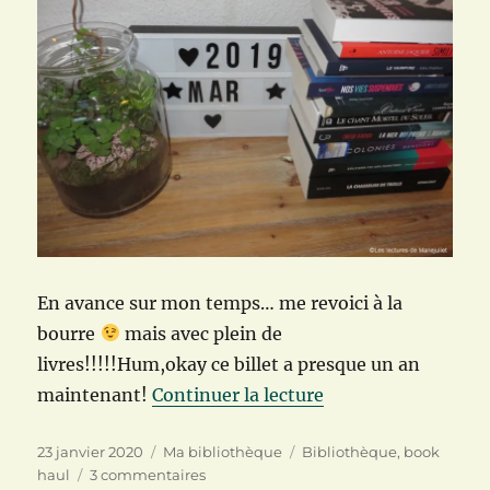
En avance sur mon temps… me revoici à la
bourre
mais avec plein de
livres!!!!!Hum,okay ce billet a presque un an
de « Back to the pa
maintenant!
Continuer la lecture
Publié
Catégories
Étiquettes
23 janvier 2020
Ma bibliothèque
Bibliothèque
,
book
le
sur
haul
3 commentaires