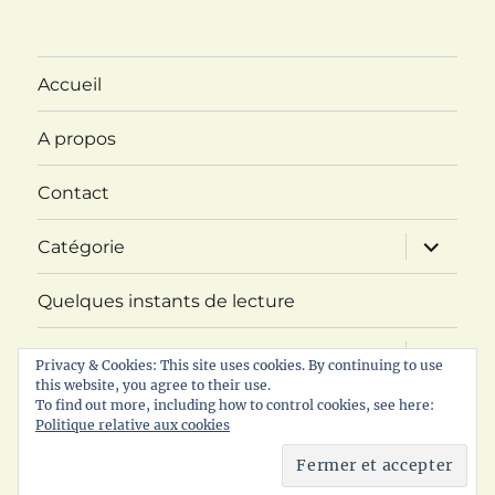
Accueil
A propos
Contact
ouvrir
Catégorie
le
sous-
menu
Quelques instants de lecture
ouvrir
Challenge ABC Imaginaire
le
Privacy & Cookies: This site uses cookies. By continuing to use
sous-
this website, you agree to their use.
menu
ouvrir
To find out more, including how to control cookies, see here:
RDV littéraire
le
Politique relative aux cookies
sous-
menu
Politique de confidentialité