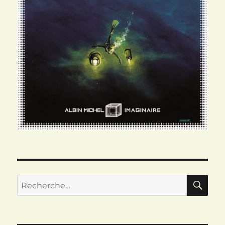
RE
Recherche
pour :