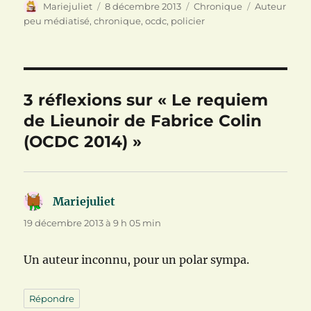
n
e
f
Auteur
Publié
Catégories
Étiquettes
Mariejuliet
8 décembre 2013
Chronique
Auteur
ê
n
e
le
peu médiatisé
,
chronique
,
ocdc
,
policier
t
ê
n
r
t
ê
e
r
t
)
e
r
)
e
)
3 réflexions sur « Le requiem
de Lieunoir de Fabrice Colin
(OCDC 2014) »
Mariejuliet
dit :
19 décembre 2013 à 9 h 05 min
Un auteur inconnu, pour un polar sympa.
Répondre