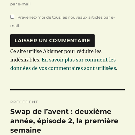
par e-mail.
Prévenez-moi de tous les nouveaux articles par e-
mail.
Ce site utilise Akismet pour réduire les
indésirables.
En savoir plus sur comment les
données de vos commentaires sont utilisées
.
Navigation
PRÉCÉDENT
de
Swap de l’avent : deuxième
Publication
précédente :
année, épisode 2, la première
l’article
semaine