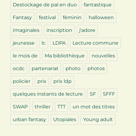
Destockage de pal en duo
fantastique
Fantasy
festival
féminin
halloween
Imaginales
inscription
j'adore
jeunesse
lc
LDPA
Lecture commune
le mois de
Ma bibliothèque
nouvelles
ocdc
partenariat
photo
photos
policier
prix
prix ldp
quelques instants de lecture
SF
SFFF
SWAP
thriller
TTT
un mot des titres
urban fantasy
Utopiales
Young adult