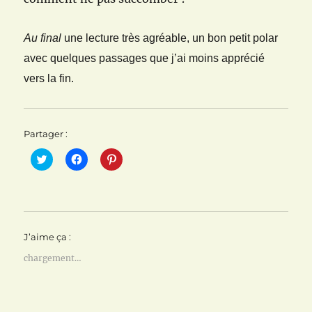
Au final
une lecture très agréable, un bon petit polar
avec quelques passages que j’ai moins apprécié
vers la fin.
Partager :
C
C
C
l
l
l
i
i
i
q
q
q
u
u
u
e
e
e
z
z
z
p
p
p
o
o
o
J’aime ça :
u
u
u
r
r
r
p
p
p
chargement…
a
a
a
r
r
r
t
t
t
a
a
a
g
g
g
e
e
e