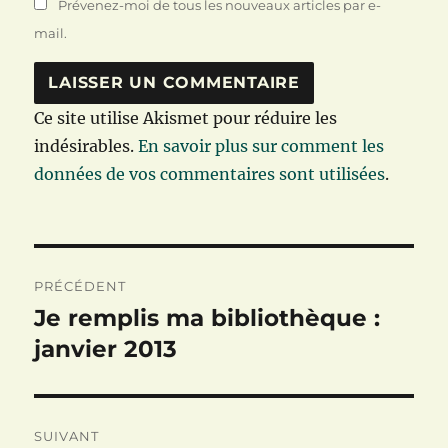
Prévenez-moi de tous les nouveaux articles par e-
mail.
Ce site utilise Akismet pour réduire les
indésirables.
En savoir plus sur comment les
données de vos commentaires sont utilisées
.
Navigation
PRÉCÉDENT
de
Je remplis ma bibliothèque :
Publication
précédente :
janvier 2013
l’article
SUIVANT