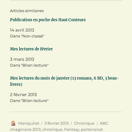
r
r
r
T
F
P
Articles similaires
w
a
i
i
c
n
t
e
t
Publication en poche des Haut Conteurs
t
b
e
e
o
r
14 avril 2013
r
o
e
(
k
s
Dans "Non classé"
o
(
t
u
o
(
v
u
o
Mes lectures de février
r
v
u
e
r
v
d
e
r
3 mars 2013
a
d
e
n
a
d
Dans "Bilan lecture"
s
n
a
u
s
n
n
u
s
Mes lectures du mois de janvier (13 romans, 6 BD, 3 beau-
e
n
u
n
e
n
livres)
o
n
e
u
o
n
2 février 2013
v
u
o
e
v
u
Dans "Bilan lecture"
l
e
v
l
l
e
e
l
l
f
e
l
e
f
e
n
e
f
Auteur
Publié
Catégories
Étiquettes
Mariejuliet
3 février 2013
Chronique
ABC
ê
n
e
le
imaginaire 2013
,
chronique
,
Fantasy
,
partenariat
t
ê
n