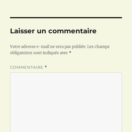
r
t
ê
e
r
t
)
e
r
)
e
)
Laisser un commentaire
Votre adresse e-mail ne sera pas publiée.
Les champs
obligatoires sont indiqués avec
*
COMMENTAIRE
*