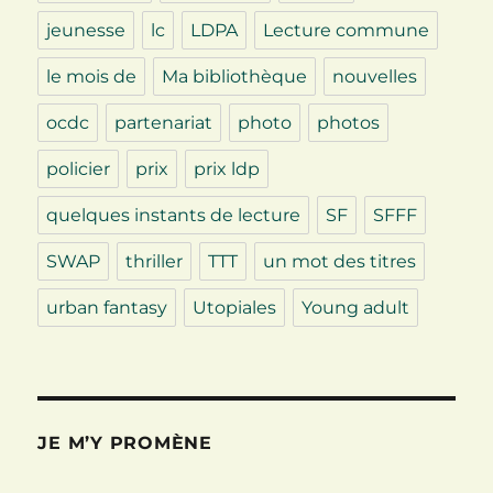
jeunesse
lc
LDPA
Lecture commune
le mois de
Ma bibliothèque
nouvelles
ocdc
partenariat
photo
photos
policier
prix
prix ldp
quelques instants de lecture
SF
SFFF
SWAP
thriller
TTT
un mot des titres
urban fantasy
Utopiales
Young adult
JE M’Y PROMÈNE