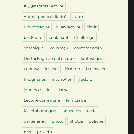
#QQInstantsLecture
Auteur peu médiatisé
autre
Bibliothèque
bilan lecture
bit lit
bookhaul
book haul
Challenge
chronique
colis reçu
contemporain
Destockage de pal en duo
fantastique
Fantasy
festival
féminin
halloween
Imaginales
inscription
j'adore
jeunesse
lc
LDPA
Lecture commune
le mois de
Ma bibliothèque
nouvelles
ocdc
partenariat
photo
photos
policier
prix
prix ldp