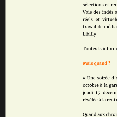
sélections et re
Voie des indés 
réels et virtue
travail de média
Liblfly
Toutes ls inform
Mais quand ?
« Une soirée d’o
octobre à la gar
jeudi 15 déce
révélée à la rent
Quand aux chroniq