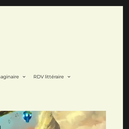
aginaire
RDV littéraire