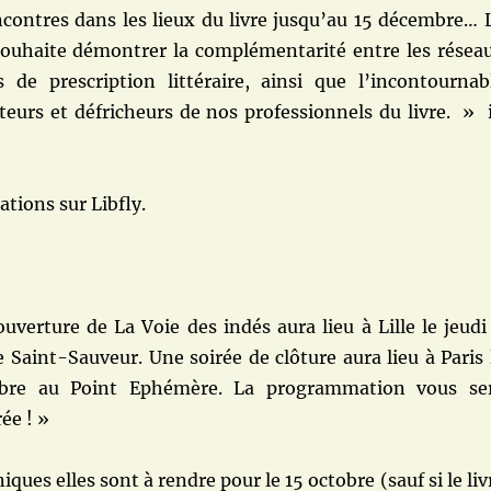
ncontres dans les lieux du livre jusqu’au 15 décembre… 
souhaite démontrer la complémentarité entre les résea
ls de prescription littéraire, ainsi que l’incontournab
teurs et défricheurs de nos professionnels du livre. » 
ations sur Libfly.
uverture de La Voie des indés aura lieu à Lille le jeudi
e Saint-Sauveur. Une soirée de clôture aura lieu à Paris 
mbre au Point Ephémère. La programmation vous se
rée ! »
ues elles sont à rendre pour le 15 octobre (sauf si le liv