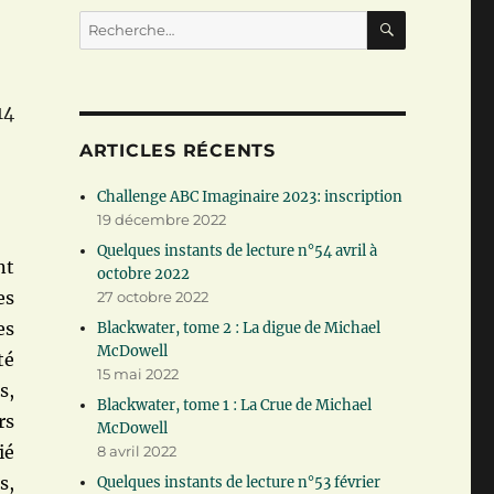
RECHERC
Recherche
pour :
14
ARTICLES RÉCENTS
Challenge ABC Imaginaire 2023: inscription
19 décembre 2022
Quelques instants de lecture n°54 avril à
nt
octobre 2022
es
27 octobre 2022
es
Blackwater, tome 2 : La digue de Michael
McDowell
té
15 mai 2022
s,
Blackwater, tome 1 : La Crue de Michael
rs
McDowell
ié
8 avril 2022
s,
Quelques instants de lecture n°53 février