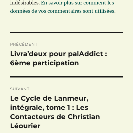
indésirables.
En savoir plus sur comment les
données de vos commentaires sont utilisées
.
Navigation
PRÉCÉDENT
de
Livra’deux pour palAddict :
Publication
précédente :
6ème participation
l’article
SUIVANT
Le Cycle de Lanmeur,
Publication
suivante :
intégrale, tome 1 : Les
Contacteurs de Christian
Léourier