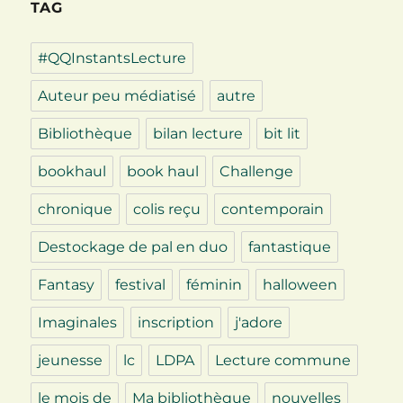
TAG
#QQInstantsLecture
Auteur peu médiatisé
autre
Bibliothèque
bilan lecture
bit lit
bookhaul
book haul
Challenge
chronique
colis reçu
contemporain
Destockage de pal en duo
fantastique
Fantasy
festival
féminin
halloween
Imaginales
inscription
j'adore
jeunesse
lc
LDPA
Lecture commune
le mois de
Ma bibliothèque
nouvelles