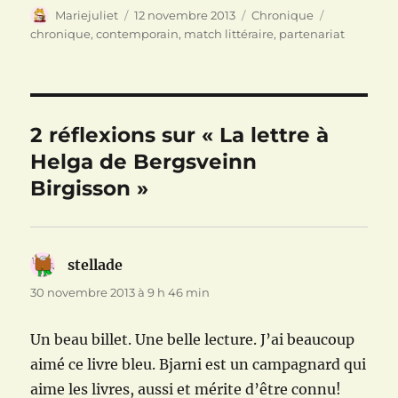
f
e
l
Auteur
Publié
Catégories
Étiquettes
Mariejuliet
12 novembre 2013
Chronique
e
f
e
n
e
f
le
chronique
,
contemporain
,
match littéraire
,
partenariat
ê
n
e
t
ê
n
r
t
ê
e
r
t
)
e
r
)
e
)
2 réflexions sur « La lettre à
Helga de Bergsveinn
Birgisson »
stellade
dit :
30 novembre 2013 à 9 h 46 min
Un beau billet. Une belle lecture. J’ai beaucoup
aimé ce livre bleu. Bjarni est un campagnard qui
aime les livres, aussi et mérite d’être connu!