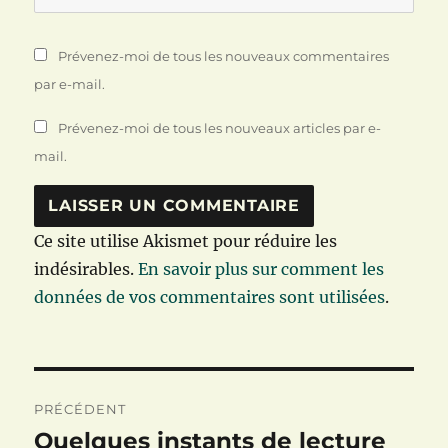
Prévenez-moi de tous les nouveaux commentaires
par e-mail.
Prévenez-moi de tous les nouveaux articles par e-
mail.
Ce site utilise Akismet pour réduire les
indésirables.
En savoir plus sur comment les
données de vos commentaires sont utilisées
.
Navigation
PRÉCÉDENT
de
Quelques instants de lecture
Publication