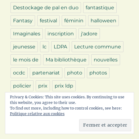
Destockage de pal en duo
fantastique
Fantasy
festival
féminin
halloween
Imaginales
inscription
j'adore
jeunesse
lc
LDPA
Lecture commune
le mois de
Ma bibliothèque
nouvelles
ocdc
partenariat
photo
photos
policier
prix
prix ldp
Privacy & Cookies: This site uses cookies. By continuing to use
quelques instants de lecture
SF
SFFF
this website, you agree to their use.
To find out more, including how to control cookies, see here:
SWAP
thriller
TTT
un mot des titres
Politique relative aux cookies
urban fantasy
Utopiales
Young adult