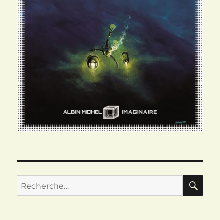
RE
Recherche
pour :