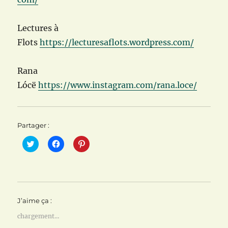
Lectures à
Flots
https://lecturesaflots.wordpress.com/
Rana
Lócë
https://www.instagram.com/rana.loce/
Partager :
C
C
C
l
l
l
i
i
i
q
q
q
u
u
u
e
e
e
z
z
z
p
p
p
o
o
o
J’aime ça :
u
u
u
r
r
r
p
p
p
chargement…
a
a
a