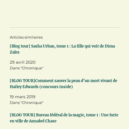
r
r
r
t
t
t
a
a
a
g
g
g
e
e
e
r
r
r
s
s
s
u
u
u
r
r
r
T
F
P
Articles similaires
w
a
i
i
c
n
t
e
t
[Blog tour] Sasha Urban, tome 1 : La fille qui voit de Dima
t
b
e
Zales
e
o
r
r
o
e
(
k
s
29 avril 2020
o
(
t
u
o
(
Dans "Chronique"
v
u
o
r
v
u
e
r
v
[BLOG TOUR]Comment sauver la peau d’un mort vivant de
d
e
r
a
d
e
Hailey Edwards (concours inside)
n
a
d
s
n
a
19 mars 2019
u
s
n
n
u
s
Dans "Chronique"
e
n
u
n
e
n
o
n
e
[BLOG TOUR] Bureau fédéral de la magie, tome 1 : Une furie
u
o
n
v
u
o
en ville de Annabel Chase
e
v
u
l
e
v