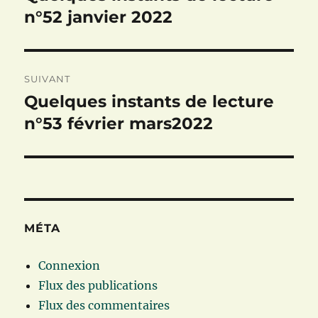
précédente :
n°52 janvier 2022
l’article
SUIVANT
Quelques instants de lecture
Publication
suivante :
n°53 février mars2022
MÉTA
Connexion
Flux des publications
Flux des commentaires