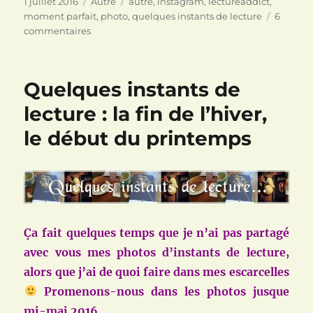
Publié
Catégories
Étiquettes
1 juillet 2016
Autre
autre
,
instagram
,
lectureaddict
,
le
moment parfait
,
photo
,
quelques instants de lecture
6
sur
commentaires
Quelques
instants
de
Quelques instants de
lecture
:
lecture : la fin de l’hiver,
l’été
le début du printemps
approche
Ça fait quelques temps que je n’ai pas partagé
avec vous mes photos d’instants de lecture,
alors que j’ai de quoi faire dans mes escarcelles
Promenons-nous dans les photos jusque
mi-mai 2016.