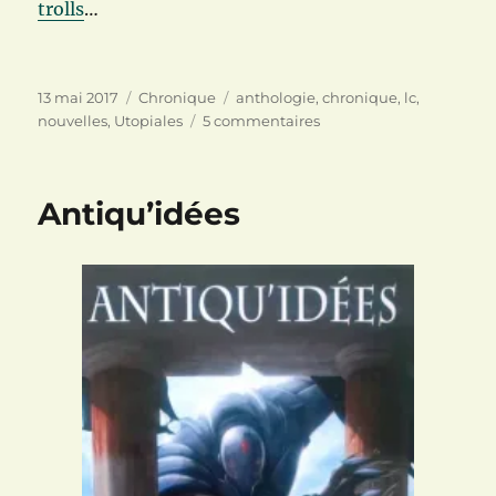
trolls
…
Publié
Catégories
Étiquettes
13 mai 2017
Chronique
anthologie
,
chronique
,
lc
,
le
sur
nouvelles
,
Utopiales
5 commentaires
Anthologie
des
Utopiales
Antiqu’idées
2016