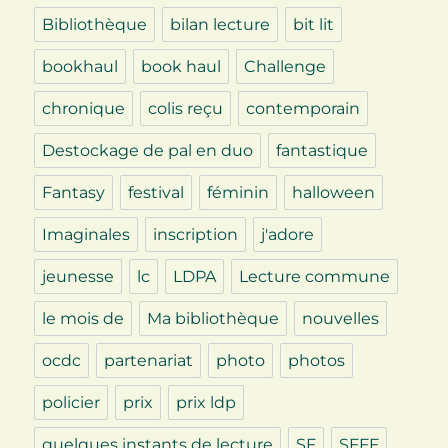
Bibliothèque
bilan lecture
bit lit
bookhaul
book haul
Challenge
chronique
colis reçu
contemporain
Destockage de pal en duo
fantastique
Fantasy
festival
féminin
halloween
Imaginales
inscription
j'adore
jeunesse
lc
LDPA
Lecture commune
le mois de
Ma bibliothèque
nouvelles
ocdc
partenariat
photo
photos
policier
prix
prix ldp
quelques instants de lecture
SF
SFFF