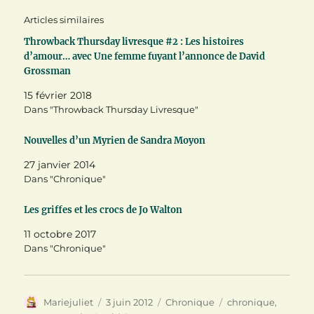
r
r
r
T
F
P
Articles similaires
w
a
i
i
c
n
t
e
t
Throwback Thursday livresque #2 : Les histoires
t
b
e
d’amour… avec Une femme fuyant l’annonce de David
e
o
r
r
o
e
Grossman
(
k
s
o
(
t
u
o
(
15 février 2018
v
u
o
Dans "Throwback Thursday Livresque"
r
v
u
e
r
v
d
e
r
a
d
e
Nouvelles d’un Myrien de Sandra Moyon
n
a
d
s
n
a
27 janvier 2014
u
s
n
n
u
s
Dans "Chronique"
e
n
u
n
e
n
o
n
e
Les griffes et les crocs de Jo Walton
u
o
n
v
u
o
e
v
u
11 octobre 2017
l
e
v
Dans "Chronique"
l
l
e
e
l
l
f
e
l
e
f
e
n
e
f
ê
n
e
Auteur
Publié
Catégories
Étiquettes
Mariejuliet
3 juin 2012
Chronique
chronique
,
t
ê
n
r
t
ê