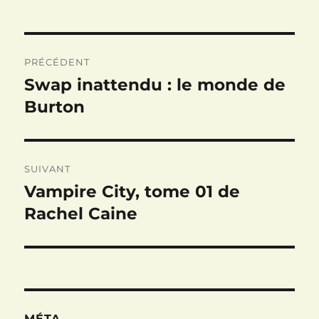
Navigation
PRÉCÉDENT
de
Swap inattendu : le monde de
Publication
précédente :
Burton
l’article
SUIVANT
Vampire City, tome 01 de
Publication
suivante :
Rachel Caine
MÉTA