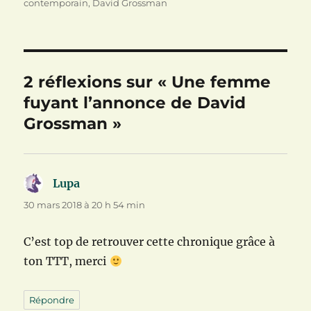
le
contemporain
,
David Grossman
e
r
t
)
e
r
)
e
)
2 réflexions sur « Une femme
fuyant l’annonce de David
Grossman »
Lupa
dit :
30 mars 2018 à 20 h 54 min
C’est top de retrouver cette chronique grâce à
ton TTT, merci
Répondre