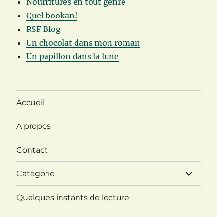
Nourritures en tout genre
Quel bookan!
RSF Blog
Un chocolat dans mon roman
Un papillon dans la lune
Accueil
A propos
Contact
ouvrir
Catégorie
le
sous-
menu
Quelques instants de lecture