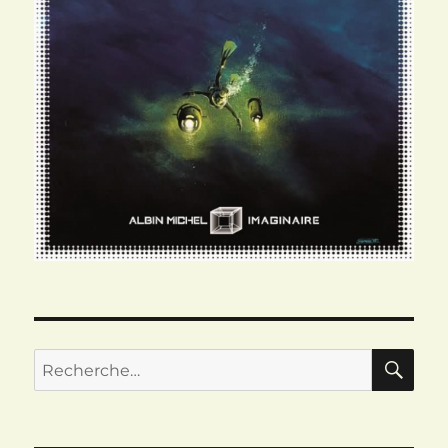
RE
Recherche
pour :