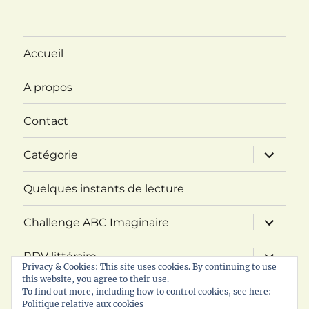
Accueil
A propos
Contact
ouvrir
Catégorie
le
sous-
menu
Quelques instants de lecture
ouvrir
Challenge ABC Imaginaire
le
sous-
menu
ouvrir
RDV littéraire
le
Privacy & Cookies: This site uses cookies. By continuing to use
sous-
this website, you agree to their use.
menu
Politique de confidentialité
To find out more, including how to control cookies, see here:
Politique relative aux cookies