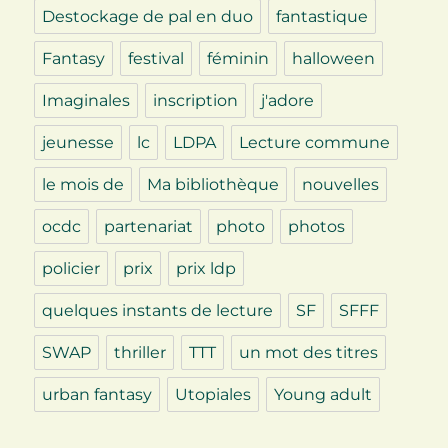
Destockage de pal en duo
fantastique
Fantasy
festival
féminin
halloween
Imaginales
inscription
j'adore
jeunesse
lc
LDPA
Lecture commune
le mois de
Ma bibliothèque
nouvelles
ocdc
partenariat
photo
photos
policier
prix
prix ldp
quelques instants de lecture
SF
SFFF
SWAP
thriller
TTT
un mot des titres
urban fantasy
Utopiales
Young adult