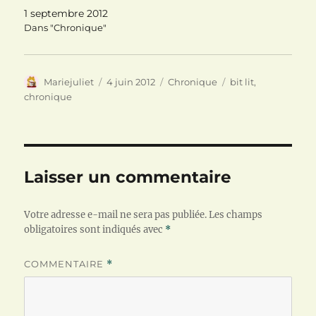
v
u
o
e
v
u
1 septembre 2012
l
e
v
Dans "Chronique"
l
l
e
e
l
l
f
e
l
e
f
e
n
e
f
ê
n
e
Auteur
Publié
Catégories
Étiquettes
Mariejuliet
4 juin 2012
Chronique
bit lit
,
t
ê
n
r
t
ê
le
chronique
e
r
t
)
e
r
)
e
)
Laisser un commentaire
Votre adresse e-mail ne sera pas publiée.
Les champs
obligatoires sont indiqués avec
*
COMMENTAIRE
*