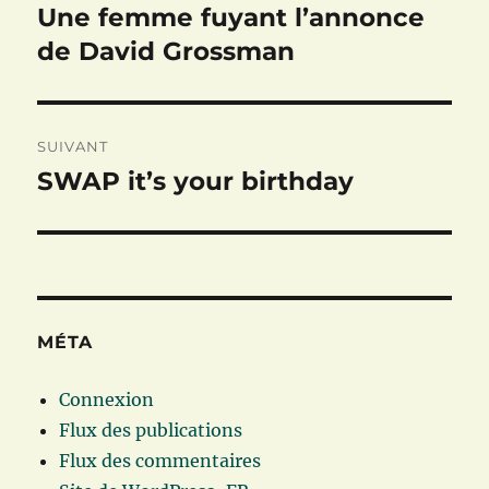
de
Une femme fuyant l’annonce
Publication
précédente :
de David Grossman
l’article
SUIVANT
SWAP it’s your birthday
Publication
suivante :
MÉTA
Connexion
Flux des publications
Flux des commentaires