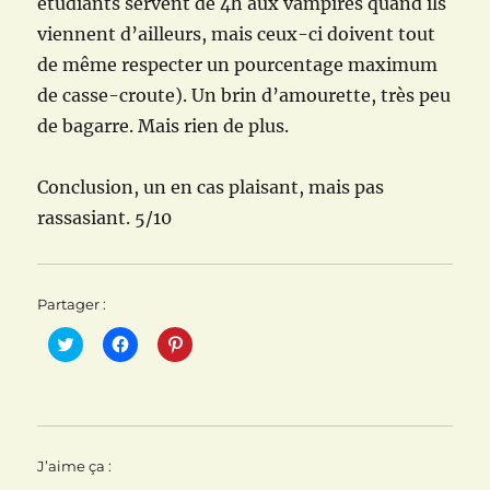
étudiants servent de 4h aux vampires quand ils
viennent d’ailleurs, mais ceux-ci doivent tout
de même respecter un pourcentage maximum
de casse-croute). Un brin d’amourette, très peu
de bagarre. Mais rien de plus.
Conclusion, un en cas plaisant, mais pas
rassasiant. 5/10
Partager :
C
C
C
l
l
l
i
i
i
q
q
q
u
u
u
e
e
e
z
z
z
p
p
p
o
o
o
J’aime ça :
u
u
u
r
r
r