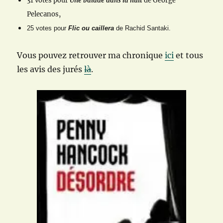
31 votes pour
Une balade dans la nuit
de George
Pelecanos,
25 votes pour
Flic ou caillera
de Rachid Santaki.
Vous pouvez retrouver ma chronique
ici
et tous
les avis des jurés
là
.