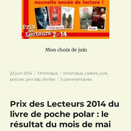
Mon choix de juin
Publié
Catégories
Étiquettes
22 juin 2014
Chronique
chronique
,
j'adore
,
juré
,
le
sur
policier
,
prix ldp
,
thriller
5 commentaires
Les
Apparences
de
Prix des Lecteurs 2014 du
Gillian
Flynn
livre de poche polar : le
résultat du mois de mai