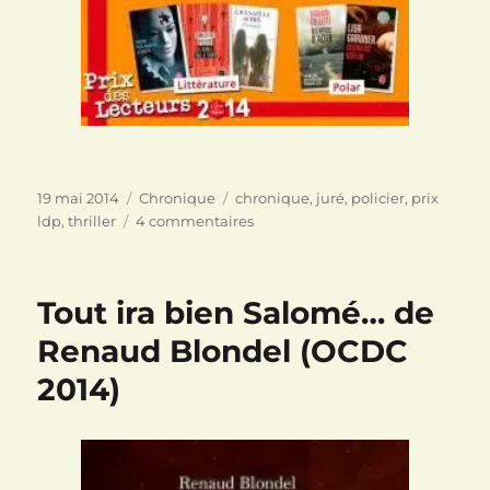
Publié
Catégories
Étiquettes
19 mai 2014
Chronique
chronique
,
juré
,
policier
,
prix
le
sur
ldp
,
thriller
4 commentaires
Désordre
de
Penny
Tout ira bien Salomé… de
Hancock
Renaud Blondel (OCDC
2014)