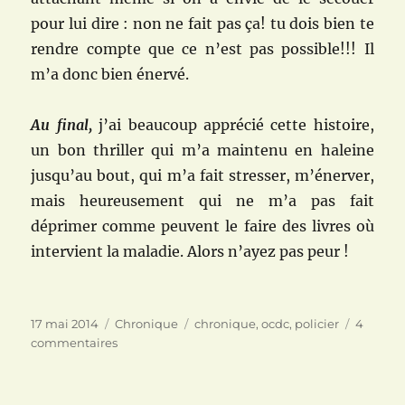
pour lui dire : non ne fait pas ça! tu dois bien te
rendre compte que ce n’est pas possible!!! Il
m’a donc bien énervé.
Au final,
j’ai beaucoup apprécié cette histoire,
un bon thriller qui m’a maintenu en haleine
jusqu’au bout, qui m’a fait stresser, m’énerver,
mais heureusement qui ne m’a pas fait
déprimer comme peuvent le faire des livres où
intervient la maladie. Alors n’ayez pas peur !
Publié
Catégories
Étiquettes
17 mai 2014
Chronique
chronique
,
ocdc
,
policier
4
le
sur
commentaires
Tout
ira
bien