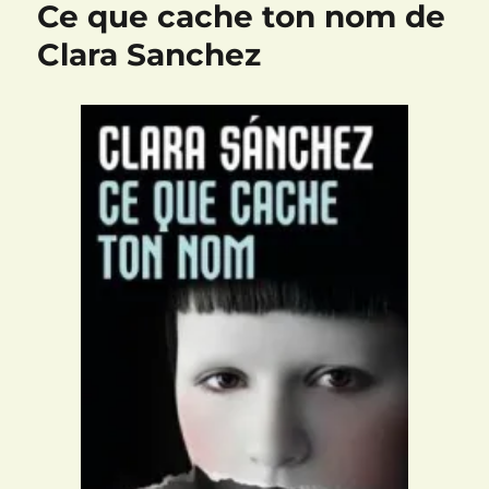
Ce que cache ton nom de
Salomé…
de
Clara Sanchez
Renaud
Blondel
(OCDC
2014)