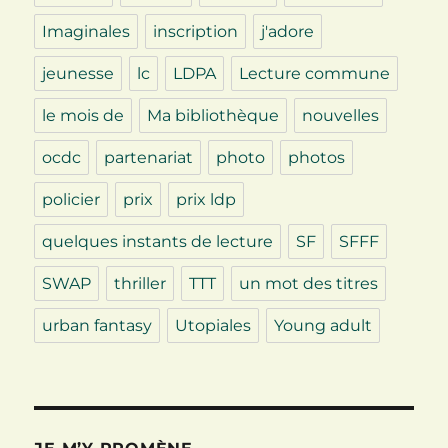
Imaginales
inscription
j'adore
jeunesse
lc
LDPA
Lecture commune
le mois de
Ma bibliothèque
nouvelles
ocdc
partenariat
photo
photos
policier
prix
prix ldp
quelques instants de lecture
SF
SFFF
SWAP
thriller
TTT
un mot des titres
urban fantasy
Utopiales
Young adult