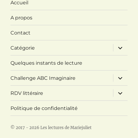
Accueil
A propos
Contact
ouvrir
Catégorie
le
sous-
menu
Quelques instants de lecture
ouvrir
Challenge ABC Imaginaire
le
sous-
menu
ouvrir
RDV littéraire
le
sous-
menu
Politique de confidentialité
© 2017 - 2026 Les lectures de Mariejuliet