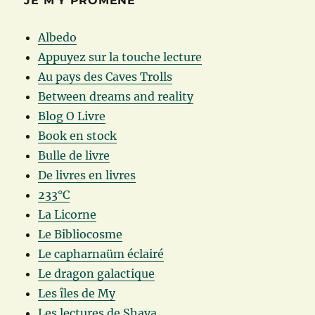
JE M’Y PROMÈNE
Albedo
Appuyez sur la touche lecture
Au pays des Caves Trolls
Between dreams and reality
Blog O Livre
Book en stock
Bulle de livre
De livres en livres
233°C
La Licorne
Le Bibliocosme
Le capharnaüm éclairé
Le dragon galactique
Les îles de My
Les lectures de Shaya