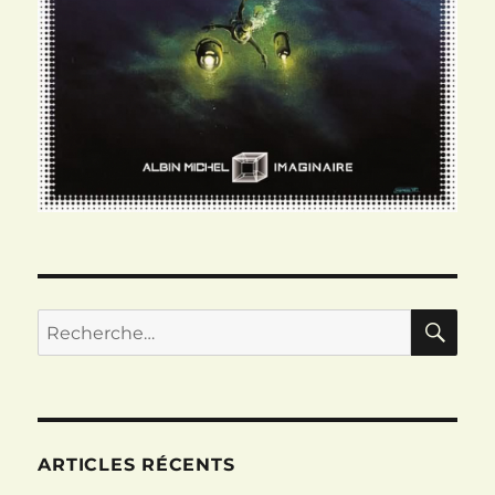
RE
Recherche
pour :
ARTICLES RÉCENTS