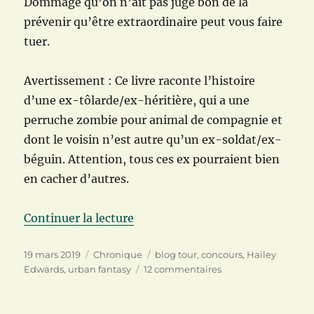
Dommage qu’on n’ait pas jugé bon de la
prévenir qu’être extraordinaire peut vous faire
tuer.
Avertissement : Ce livre raconte l’histoire
d’une ex-tôlarde/ex-héritière, qui a une
perruche zombie pour animal de compagnie et
dont le voisin n’est autre qu’un ex-soldat/ex-
béguin. Attention, tous ces ex pourraient bien
en cacher d’autres.
de « [BLOG TOUR]Comment sauver
Continuer la lecture
Publié
Catégories
Étiquettes
19 mars 2019
Chronique
blog tour
,
concours
,
Hailey
le
sur
Edwards
,
urban fantasy
12 commentaires
[BLOG
TOUR]Comment
sauver