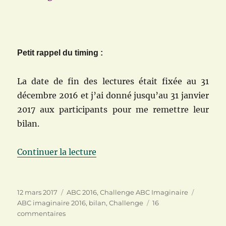
Petit rappel du timing :
La date de fin des lectures était fixée au 31
décembre 2016 et j’ai donné jusqu’au 31 janvier
2017 aux participants pour me remettre leur
bilan.
de « Bilan de clôture du challe
Continuer la lecture
Publié
Catégories
Étiquett
12 mars 2017
ABC 2016
,
Challenge ABC Imaginaire
le
ABC imaginaire 2016
,
bilan
,
Challenge
16
sur
commentaires
Bilan