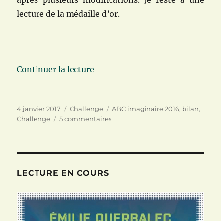
lecture de la médaille d’or.
de « Challenge ABC Imaginaire 2
Continuer la lecture
Publié
Catégories
Étiquettes
4 janvier 2017
Challenge
ABC imaginaire 2016
,
bilan
,
le
sur
Challenge
5 commentaires
Challenge
ABC
Imaginaire
2016
:
LECTURE EN COURS
bilan
personnel