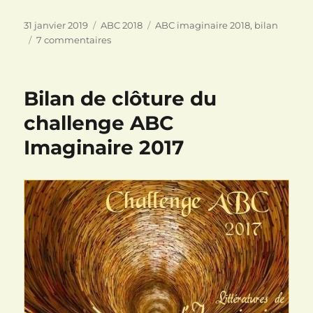
Publié
Catégories
Étiquettes
31 janvier 2019
ABC 2018
ABC imaginaire 2018
,
bilan
le
sur
7 commentaires
Challenge
ABC
Littérature
Bilan de clôture du
de
l’imaginaire
challenge ABC
2018
Imaginaire 2017
:
le
bilan
général