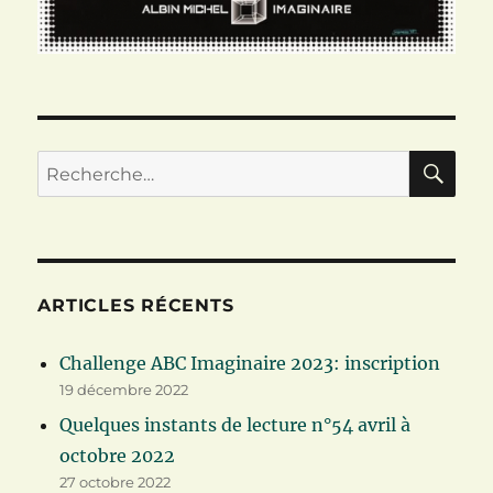
RE
Recherche
pour :
ARTICLES RÉCENTS
Challenge ABC Imaginaire 2023: inscription
19 décembre 2022
Quelques instants de lecture n°54 avril à
octobre 2022
27 octobre 2022