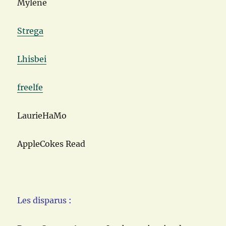
Mylène
Strega
Lhisbei
freelfe
LaurieHaMo
AppleCokes Read
Les disparus
: