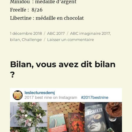
Minidou : médaille d’argent
Freelfe : 8/26
Libertine : médaille en chocolat
Publié
Catégories
Étiquettes
1 décembre 2018
ABC 2017
ABC imaginaire 2017
,
le
sur
bilan
,
Challenge
Laisser un commentaire
Bilan
de
clôture
Bilan, vous avez dit bilan
du
challenge
?
ABC
Imaginaire
2017