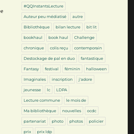
#QQInstantsLecture
ée
Auteur peu médiatisé
autre
Bibliothèque
bilan lecture
bit lit
bookhaul
book haul
Challenge
chronique
colis reçu
contemporain
Destockage de pal en duo
fantastique
Fantasy
festival
féminin
halloween
Imaginales
inscription
j'adore
jeunesse
lc
LDPA
Lecture commune
le mois de
Ma bibliothèque
nouvelles
ocdc
partenariat
photo
photos
policier
prix
prix ldp