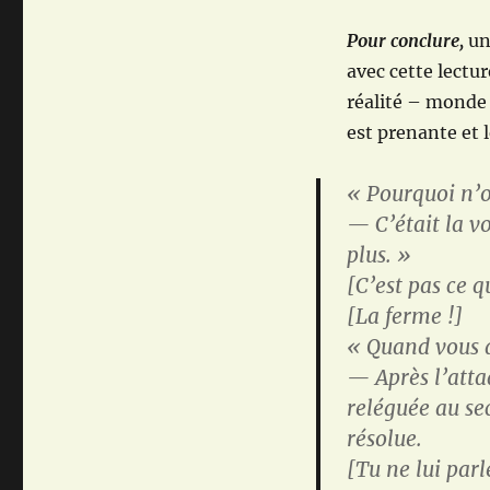
Pour conclure,
une
avec cette lectur
réalité – monde 
est prenante et l
« Pourquoi n’on
— C’était la vo
plus. »
[C’est pas ce q
[La ferme !]
« Quand vous a
— Après l’attaq
reléguée au sec
résolue.
[Tu ne lui parl