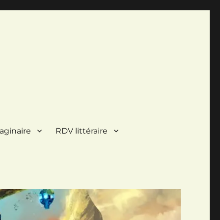
aginaire
RDV littéraire