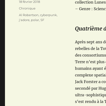
Publié
18 février 2018
collection Lunes
le
Catégories
Chronique
– Genre : Scienc
Étiquettes
Al Robertson
,
cyberpunk
,
j'adore
,
polar
,
SF
Quatrième d
Après sept ans de
rebelles de la T
des consortiums 
Terre n’est plus
humains ayant é
complexe spatial
Jack Forster a c
secondé par Hugo
ultra-sophistiqu
s’est rendu à la 