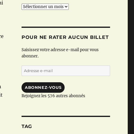
ai
Archives
re
POUR NE RATER AUCUN BILLET
Saisissez votre adresse e-mail pour vous
abonner.
Adresse
e-
mail
n
ABONNEZ-VOUS
it
Rejoignez les 576 autres abonnés
TAG