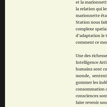
et la marionnet
la relation qui le
marionnette étan
Station nous fai
complexe spatial
d’adaptation le 
comment ce mon
Une des richesse
Intelligence Arti
humains sont con
monde, sentent,
gommer les indés
consommation du
consciences sont
faire revenir sou