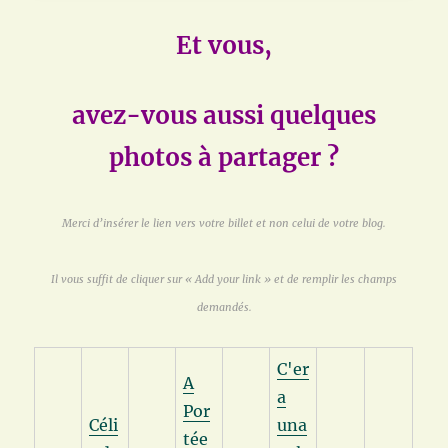
Et vous,
avez-vous aussi quelques
photos à partager ?
Merci d’insérer le lien vers votre billet et non celui de votre blog.
Il vous suffit de cliquer sur « Add your link » et de remplir les champs
demandés.
C'er
A
a
Por
Céli
una
tée