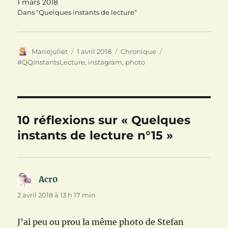
o
n
e
1 mars 2018
u
o
n
Dans "Quelques instants de lecture"
v
u
o
e
v
u
l
e
v
l
l
e
e
l
l
f
e
l
Auteur
Publié
Catégories
Étiquettes
Mariejuliet
1 avril 2018
Chronique
e
f
e
n
e
f
le
#QQInstantsLecture
,
instagram
,
photo
ê
n
e
t
ê
n
r
t
ê
e
r
t
)
e
r
)
e
)
10 réflexions sur « Quelques
instants de lecture n°15 »
Acr0
dit :
2 avril 2018 à 13 h 17 min
J’ai peu ou prou la même photo de Stefan