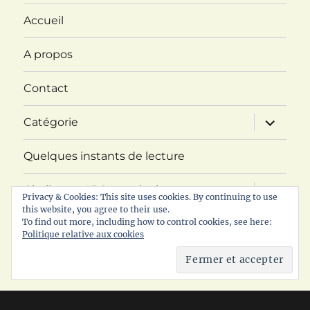
Accueil
A propos
Contact
ouvrir
Catégorie
le
sous-
menu
Quelques instants de lecture
ouvrir
Challenge ABC Imaginaire
le
Privacy & Cookies: This site uses cookies. By continuing to use
sous-
this website, you agree to their use.
menu
ouvrir
To find out more, including how to control cookies, see here:
RDV littéraire
le
Politique relative aux cookies
sous-
menu
Politique de confidentialité
© 2017 - 2026 Les lectures de Mariejuliet