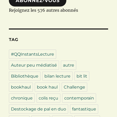
ABONNEZ-VOUS
Rejoignez les 576 autres abonnés
TAG
#QQInstantsLecture
Auteur peu médiatisé
autre
Bibliothèque
bilan lecture
bit lit
bookhaul
book haul
Challenge
chronique
colis reçu
contemporain
Destockage de pal en duo
fantastique