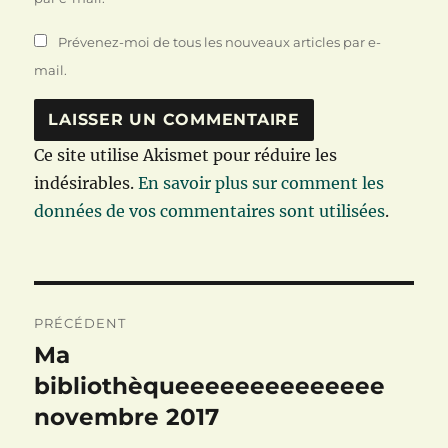
Prévenez-moi de tous les nouveaux articles par e-
mail.
Ce site utilise Akismet pour réduire les
indésirables.
En savoir plus sur comment les
données de vos commentaires sont utilisées
.
Navigation
PRÉCÉDENT
de
Ma
Publication
précédente :
bibliothèqueeeeeeeeeeeeee
l’article
novembre 2017