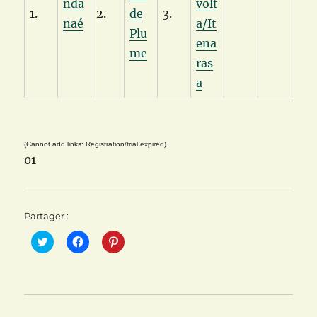
nda
volt
1.
2.
de
3.
naé
a/It
Plu
ena
me
ras
a
(Cannot add links: Registration/trial expired)
01
Partager :
C
C
C
l
l
l
i
i
i
q
q
q
u
u
u
e
e
e
z
z
z
p
p
p
o
o
o