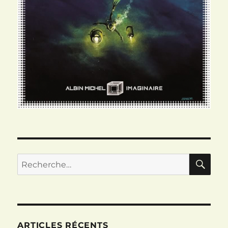
RE
Recherche
pour :
ARTICLES RÉCENTS