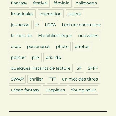
Fantasy
festival
féminin
halloween
Imaginales
inscription
j'adore
jeunesse
lc
LDPA
Lecture commune
le mois de
Ma bibliothèque
nouvelles
ocdc
partenariat
photo
photos
policier
prix
prix ldp
quelques instants de lecture
SF
SFFF
SWAP
thriller
TTT
un mot des titres
urban fantasy
Utopiales
Young adult