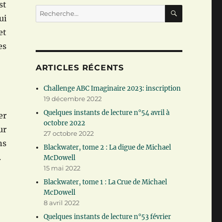
st
RECHERC
Recherche
ui
pour :
et
es
ARTICLES RÉCENTS
Challenge ABC Imaginaire 2023: inscription
19 décembre 2022
Quelques instants de lecture n°54 avril à
er
octobre 2022
ur
27 octobre 2022
ns
Blackwater, tome 2 : La digue de Michael
.
McDowell
15 mai 2022
Blackwater, tome 1 : La Crue de Michael
McDowell
8 avril 2022
Quelques instants de lecture n°53 février