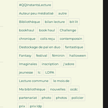
#QQInstantsLecture
Auteur peu médiatisé
autre
Bibliothèque
bilan lecture
bit lit
bookhaul
book haul
Challenge
chronique
colis reçu
contemporain
Destockage de pal en duo
fantastique
Fantasy
festival
féminin
halloween
Imaginales
inscription
j'adore
jeunesse
lc
LDPA
Lecture commune
le mois de
Ma bibliothèque
nouvelles
ocdc
partenariat
photo
photos
policier
prix
prix ldp