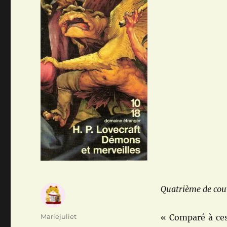
Quatrième de couv
Auteur
Mariejuliet
« Comparé à ces