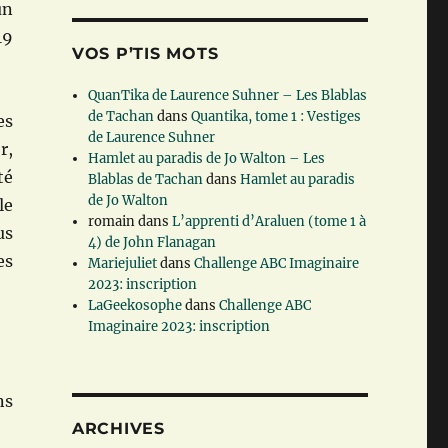
un
19
VOS P’TIS MOTS
QuanTika de Laurence Suhner – Les Blablas
de Tachan
dans
Quantika, tome 1 : Vestiges
es
de Laurence Suhner
r,
Hamlet au paradis de Jo Walton – Les
té
Blablas de Tachan
dans
Hamlet au paradis
de Jo Walton
le
romain
dans
L’apprenti d’Araluen (tome 1 à
us
4) de John Flanagan
es
Mariejuliet
dans
Challenge ABC Imaginaire
2023: inscription
LaGeekosophe
dans
Challenge ABC
Imaginaire 2023: inscription
ns
ARCHIVES