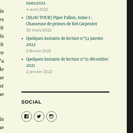
mars2022
4 avril 2022
is
[BLOG TOUR] Piper Fallon, tome 1 :
es
Chasseuse de primes de Kel Carpenter
it
30 mars 2022
is
Quelques instants de lecture n°52 janvier
it
2022
5 février 2022
re
Quelques instants de lecture n°51 décembre
’a
2021
de
2 janvier 2022
ne
st
me
SOCIAL
Facebook
Twitter
Instagram
is
ue