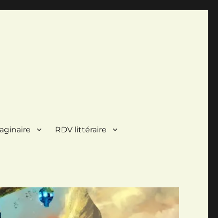
aginaire
RDV littéraire