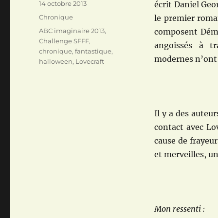
Publié
14 octobre 2013
écrit Daniel Geo
le
Catégories
Chronique
le premier roma
Étiquettes
ABC imaginaire 2013
,
composent Démon
Challenge SFFF
,
angoissés à tr
chronique
,
fantastique
,
modernes n’ont r
halloween
,
Lovecraft
Il y a des auteu
contact avec Lov
cause de frayeu
et merveilles, u
Mon ressenti :