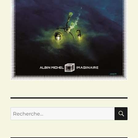
RE
Recherche
pour :