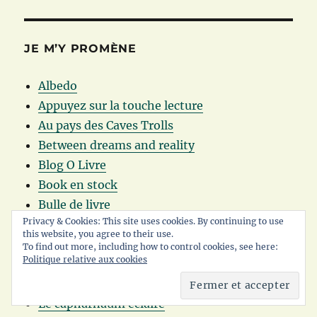
JE M’Y PROMÈNE
Albedo
Appuyez sur la touche lecture
Au pays des Caves Trolls
Between dreams and reality
Blog O Livre
Book en stock
Bulle de livre
Privacy & Cookies: This site uses cookies. By continuing to use
De livres en livres
this website, you agree to their use.
233°C
To find out more, including how to control cookies, see here:
Politique relative aux cookies
La Licorne
Le Bibliocosme
Le capharnaüm éclairé