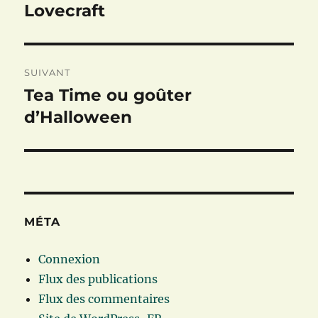
précédente :
Lovecraft
l’article
SUIVANT
Tea Time ou goûter
Publication
suivante :
d’Halloween
MÉTA
Connexion
Flux des publications
Flux des commentaires