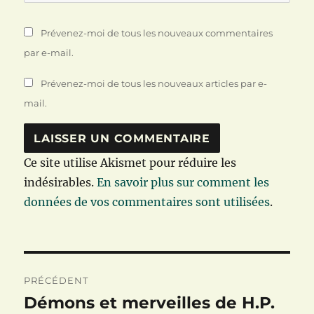
Prévenez-moi de tous les nouveaux commentaires
par e-mail.
Prévenez-moi de tous les nouveaux articles par e-
mail.
Ce site utilise Akismet pour réduire les
indésirables.
En savoir plus sur comment les
données de vos commentaires sont utilisées
.
Navigation
PRÉCÉDENT
de
Démons et merveilles de H.P.
Publication