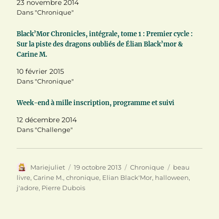
23 novembre 2014
o
(
t
u
o
(
Dans "Chronique"
v
u
o
r
v
u
e
r
v
Black’Mor Chronicles, intégrale, tome 1 : Premier cycle :
d
e
r
a
d
e
Sur la piste des dragons oubliés de Élian Black’mor &
n
a
d
Carine M.
s
n
a
u
s
n
n
u
s
10 février 2015
e
n
u
Dans "Chronique"
n
e
n
o
n
e
u
o
n
v
u
o
Week-end à mille inscription, programme et suivi
e
v
u
l
e
v
12 décembre 2014
l
l
e
e
l
l
Dans "Challenge"
f
e
l
e
f
e
n
e
f
ê
n
e
t
ê
n
r
t
ê
Auteur
Publié
Catégories
Étiquettes
Mariejuliet
19 octobre 2013
Chronique
beau
e
r
t
)
e
r
le
livre
,
Carine M.
,
chronique
,
Elian Black'Mor
,
halloween
,
)
e
j'adore
,
Pierre Dubois
)