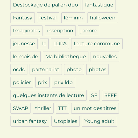
Destockage de pal en duo
fantastique
Fantasy
festival
féminin
halloween
Imaginales
inscription
j'adore
jeunesse
lc
LDPA
Lecture commune
le mois de
Ma bibliothèque
nouvelles
ocdc
partenariat
photo
photos
policier
prix
prix ldp
quelques instants de lecture
SF
SFFF
SWAP
thriller
TTT
un mot des titres
urban fantasy
Utopiales
Young adult