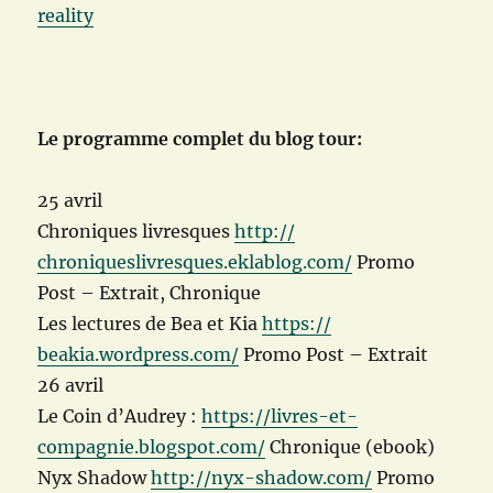
reality
Le programme complet du blog tour:
25 avril
Chroniques liv
resques
http://
chroniqueslivresques.eklabl
og.com/
Promo
Post – Extrait, Chronique
Les lectures de Bea et Kia
https://
beakia.wordpress.com/
Promo Post – Extrait
26 avril
Le Coin d’Audrey :
https://
livres-et-
compagnie.blogspo
t.com/
Chronique (ebook)
Nyx Shadow
http://nyx-shadow.com/
Promo