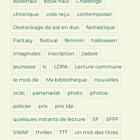
bookhaul
book haul
Challenge
chronique
colis reçu
contemporain
Destockage de pal en duo
fantastique
Fantasy
festival
féminin
halloween
Imaginales
inscription
j'adore
jeunesse
lc
LDPA
Lecture commune
le mois de
Ma bibliothèque
nouvelles
ocdc
partenariat
photo
photos
policier
prix
prix ldp
quelques instants de lecture
SF
SFFF
SWAP
thriller
TTT
un mot des titres