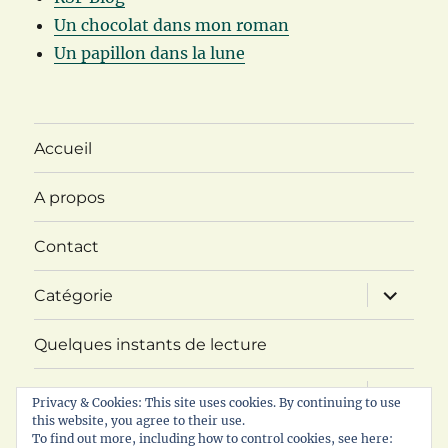
Un chocolat dans mon roman
Un papillon dans la lune
Accueil
A propos
Contact
ouvrir
Catégorie
le
sous-
menu
Quelques instants de lecture
ouvrir
Challenge ABC Imaginaire
le
Privacy & Cookies: This site uses cookies. By continuing to use
sous-
this website, you agree to their use.
menu
ouvrir
To find out more, including how to control cookies, see here:
RDV littéraire