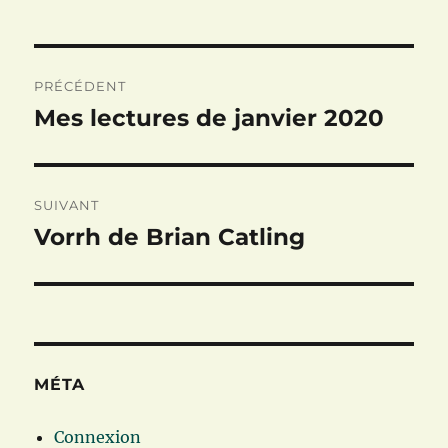
Navigation
PRÉCÉDENT
de
Mes lectures de janvier 2020
Publication
précédente :
l’article
SUIVANT
Vorrh de Brian Catling
Publication
suivante :
MÉTA
Connexion