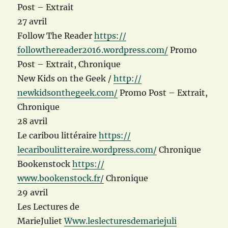
Post – Extrait
27 avril
Follow The Reader
https://
followthereader2016.wordpre
ss.com/
Promo
Post – Extrait, Chronique
New Kids on the Geek /
http://
newkidsonthegeek.com/
Promo Post – Extrait,
Chronique
28 avril
Le caribou littéraire
https://
lecariboulitteraire.wordpre
ss.com/
Chronique
Bookenstock
https://
www.bookenstock.fr/
Chronique
29 avril
Les Lectures de
MarieJuliet
Www.leslecturesdemariejuli