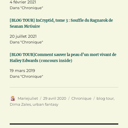
(
k
s
4 février 2021
o
(
t
u
o
(
Dans "Chronique"
v
u
o
r
v
u
e
r
v
[BLOG TOUR] InCryptid, tome 3 : Souffle du Ragnarok de
d
e
r
a
d
e
Seanan McGuire
n
a
d
s
n
a
20 juillet 2021
u
s
n
n
u
s
Dans "Chronique"
e
n
u
n
e
n
o
n
e
[BLOG TOUR]Comment sauver la peau d’un mort vivant de
u
o
n
v
u
o
Hailey Edwards (concours inside)
e
v
u
l
e
v
19 mars 2019
l
l
e
e
l
l
Dans "Chronique"
f
e
l
e
f
e
n
e
f
ê
n
e
t
ê
n
r
t
ê
Auteur
Publié
Catégories
Étiquettes
Mariejuliet
29 avril 2020
Chronique
blog tour
,
e
r
t
)
e
r
le
Dima Zales
,
urban fantasy
)
e
)