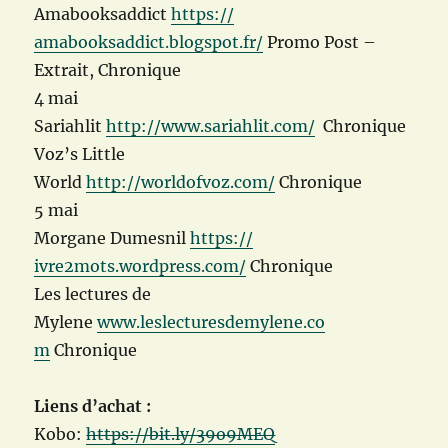
Amabooksaddict
https://
amabooksaddict.blogspot.fr/
Promo Post –
Extrait, Chronique
4 mai
Sariahlit
http://www.sariahlit.com/
Chronique
Voz’s Little
World
http://worldofvoz.com/
Chronique
5 mai
Morgane Dumesnil
https://
ivre2mots.wordpress.com/
Chronique
Les lectures de
Mylene
www.leslecturesdemylene.co
m
Chronique
Liens d’achat :
Kobo:
https://bit.ly/39o9MEQ