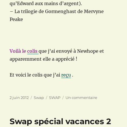
qu’Edward aux mains d’argent).
– La trilogie de Gormenghast de Mervyne
Peake
Voilà le
colis
que j’ai envoyé à Newhope et
apparemment elle a apprécié !
Et voici le colis que j’ai
reçu
.
Publié
Catégories
Étiquettes
sur
2 juin 2012
Swap
SWAP
Un commentaire
le
Swap
inattendu
:
Swap spécial vacances 2
le
monde