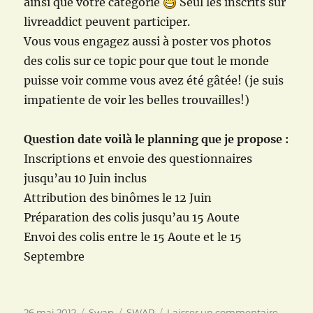
ainsi que votre catégorie
Seul les inscrits sur
livreaddict peuvent participer.
Vous vous engagez aussi à poster vos photos
des colis sur ce topic pour que tout le monde
puisse voir comme vous avez été gâtée! (je suis
impatiente de voir les belles trouvailles!)
Question date voilà le planning que je propose :
Inscriptions et envoie des questionnaires
jusqu’au 10 Juin inclus
Attribution des binômes le 12 Juin
Préparation des colis jusqu’au 15 Aoute
Envoi des colis entre le 15 Aoute et le 15
Septembre
Publié
Catégories
Étiquettes
sur
26 mai 2012
Swap
SWAP
Laisser un commentaire