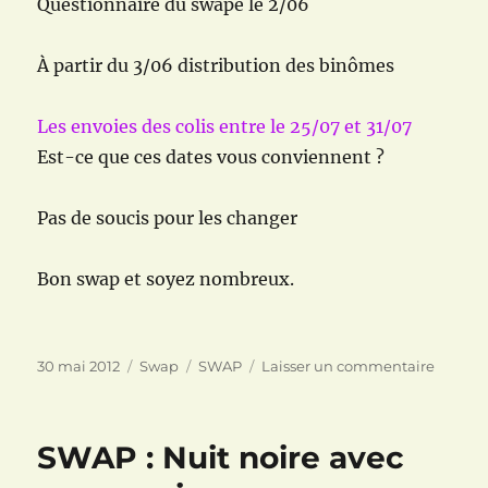
Questionnaire du swapé le 2/06
À partir du 3/06 distribution des binômes
Les envoies des colis entre le 25/07 et 31/07
Est-ce que ces dates vous conviennent ?
Pas de soucis pour les changer
Bon swap et soyez nombreux.
Publié
Catégories
Étiquettes
sur
30 mai 2012
Swap
SWAP
Laisser un commentaire
le
Swap
spécial
vacanc
SWAP : Nuit noire avec
2