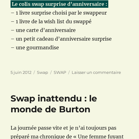
Le colis swap surprise d’anniversaire :
– 1 livre surprise choisi par le swappeur
– 1 livre de la wish list du swappé
– une carte d’anniversaire
– un petit cadeau d’anniversaire surprise
– une gourmandise
Publié
Catégories
Étiquettes
sur
5 juin 2012
Swap
SWAP
Laisser un commentaire
le
SWAP
it’s
your
Swap inattendu : le
birthday
monde de Burton
La journée passe vite et je n’ai toujours pas
préparé ma chronique de « Une femme fuyant