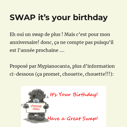
« Le
monde
SWAP it’s your birthday
burton »
:
le
Eh oui un swap de plus ! Mais c’est pour mon
colis
tant
anniversaire! donc, ça ne compte pas puisqu’il
attendu
est l’année prochaine ….
!
Proposé par Mypianocanta, plus d’information
ci-dessous (ça promet, chouette, chouette!!!):