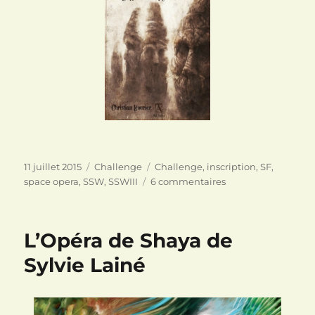
Publié
Catégories
Étiquettes
11 juillet 2015
Challenge
Challenge
,
inscription
,
SF
,
le
sur
space opera
,
SSW
,
SSWIII
6 commentaires
Inscription
challenge
Summer
L’Opéra de Shaya de
Star
Wars
Sylvie Lainé
–
Épisode
III