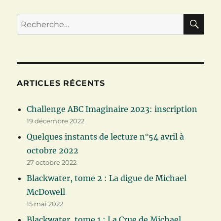
RE
Recherche
pour :
ARTICLES RÉCENTS
Challenge ABC Imaginaire 2023: inscription
19 décembre 2022
Quelques instants de lecture n°54 avril à
octobre 2022
27 octobre 2022
Blackwater, tome 2 : La digue de Michael
McDowell
15 mai 2022
Blackwater, tome 1 : La Crue de Michael