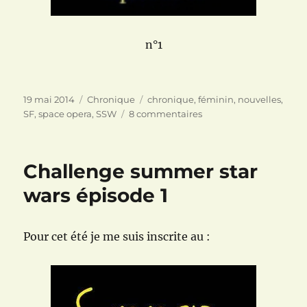
n°1
Publié
Catégories
Étiquettes
19 mai 2014
Chronique
chronique
,
féminin
,
nouvelles
,
le
sur
SF
,
space opera
,
SSW
8 commentaires
L’Opéra
de
Shaya
Challenge summer star
de
Sylvie
wars épisode 1
Lainé
Pour cet été je me suis inscrite au :