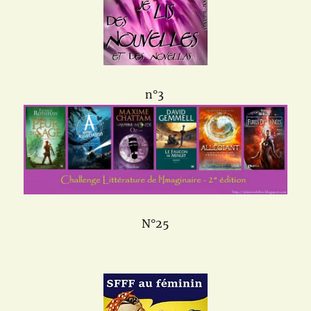
n°3
N°25