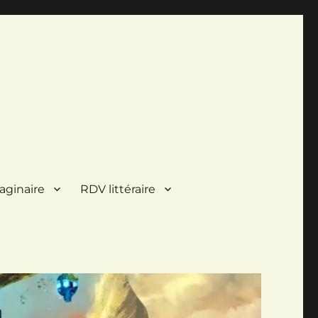
aginaire
RDV littéraire