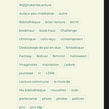
#QQInstantsLecture
Auteur peu médiatisé
autre
Bibliothèque
bilan lecture
bit lit
bookhaul
book haul
Challenge
chronique
colis reçu
contemporain
Destockage de pal en duo
fantastique
Fantasy
festival
féminin
halloween
Imaginales
inscription
j'adore
jeunesse
lc
LDPA
Lecture commune
le mois de
Ma bibliothèque
nouvelles
ocdc
partenariat
photo
photos
policier
prix
prix ldp