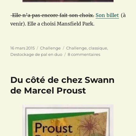
Elle n’a pas encore fait son choix.
Son billet
(à
venir). Elle a choisi Mansfield Park.
Publié
Catégories
Étiquettes
16 mars 2015
Challenge
Challenge
,
classique
,
le
sur
Destockage de pal en duo
8 commentaires
Destockage
de
PAL
Du côté de chez Swann
en
duo
de Marcel Proust
:
ordre
de
mission
:
lire
un