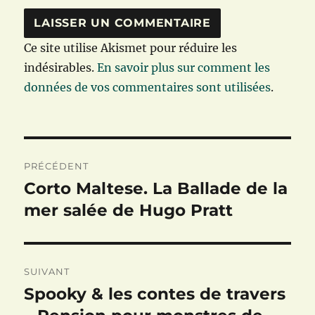
Ce site utilise Akismet pour réduire les
indésirables.
En savoir plus sur comment les
données de vos commentaires sont utilisées
.
Navigation
PRÉCÉDENT
de
Corto Maltese. La Ballade de la
Publication
précédente :
mer salée de Hugo Pratt
l’article
SUIVANT
Spooky & les contes de travers
Publication
suivante :