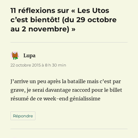
)
11 réflexions sur « Les Utos
c’est bientôt! (du 29 octobre
au 2 novembre) »
Lupa
dit :
22 octobre 2015 à 8 h 30 min
J’arrive un peu après la bataille mais c’est par
grave, je serai davantage raccord pour le billet
résumé de ce week-end génialissime
Répondre