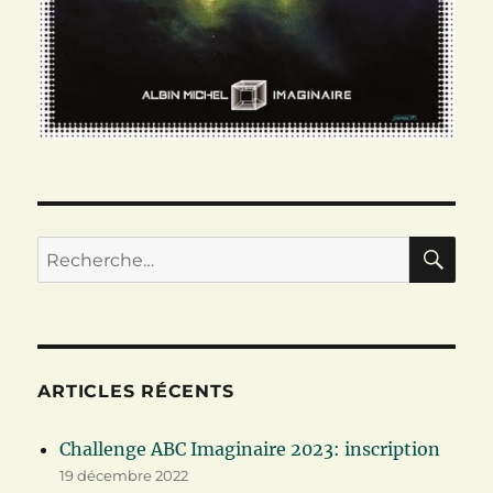
RE
Recherche
pour :
ARTICLES RÉCENTS
Challenge ABC Imaginaire 2023: inscription
19 décembre 2022