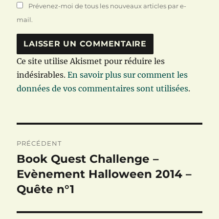
Prévenez-moi de tous les nouveaux articles par e-
mail.
Ce site utilise Akismet pour réduire les
indésirables.
En savoir plus sur comment les
données de vos commentaires sont utilisées
.
Navigation
PRÉCÉDENT
de
Book Quest Challenge –
Publication
précédente :
Evènement Halloween 2014 –
l’article
Quête n°1