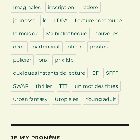
Imaginales
inscription
j'adore
jeunesse
lc
LDPA
Lecture commune
le mois de
Ma bibliothèque
nouvelles
ocdc
partenariat
photo
photos
policier
prix
prix ldp
quelques instants de lecture
SF
SFFF
SWAP
thriller
TTT
un mot des titres
urban fantasy
Utopiales
Young adult
JE M’Y PROMÈNE