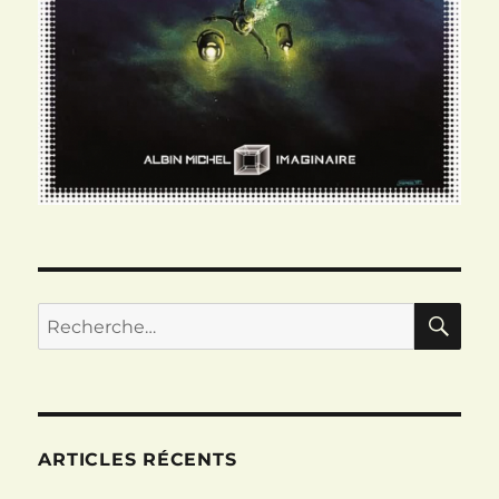
RE
Recherche
pour :
ARTICLES RÉCENTS