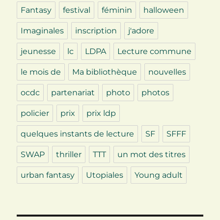
Fantasy
festival
féminin
halloween
Imaginales
inscription
j'adore
jeunesse
lc
LDPA
Lecture commune
le mois de
Ma bibliothèque
nouvelles
ocdc
partenariat
photo
photos
policier
prix
prix ldp
quelques instants de lecture
SF
SFFF
SWAP
thriller
TTT
un mot des titres
urban fantasy
Utopiales
Young adult