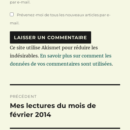
par e-mail.
Prévenez-moi de tous les nouveaux articles par e-
mail.
Ce site utilise Akismet pour réduire les
indésirables.
En savoir plus sur comment les
données de vos commentaires sont utilisées
.
Navigation
PRÉCÉDENT
de
Mes lectures du mois de
Publication
précédente :
février 2014
l’article