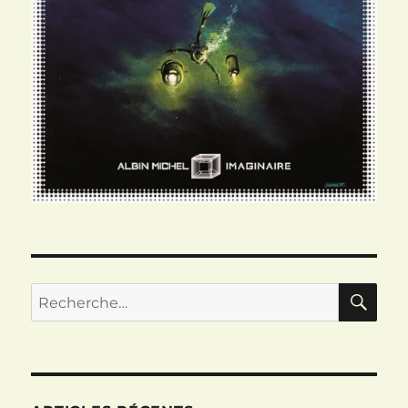
RE
Recherche
pour :