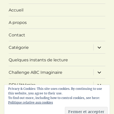
Accueil
A propos
Contact
ouvrir
Catégorie
le
sous-
menu
Quelques instants de lecture
ouvrir
Challenge ABC Imaginaire
le
sous-
menu
ouvrir
RDV littéraire
le
Privacy & Cookies: This site uses cookies. By continuing to use
sous-
this website, you agree to their use.
menu
Politique de confidentialité
To find out more, including how to control cookies, see here:
Politique relative aux cookies
© 2017 - 2026 Les lectures de Mariejuliet