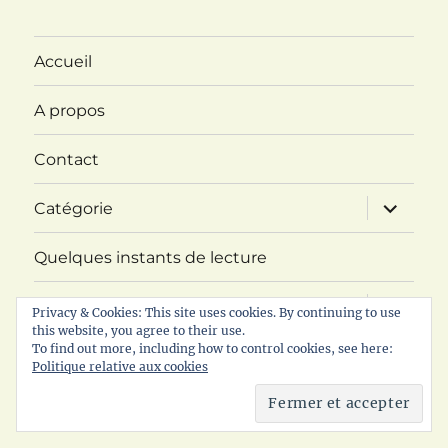
Accueil
A propos
Contact
ouvrir
Catégorie
le
sous-
menu
Quelques instants de lecture
ouvrir
Challenge ABC Imaginaire
Privacy & Cookies: This site uses cookies. By continuing to use
le
this website, you agree to their use.
sous-
menu
ouvrir
To find out more, including how to control cookies, see here:
RDV littéraire
le
Politique relative aux cookies
sous-
menu
Politique de confidentialité