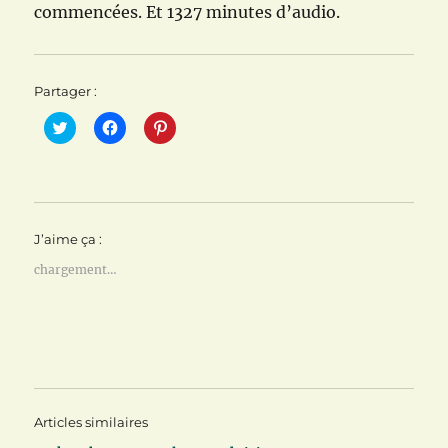
commencées. Et 1327 minutes d’audio.
Partager :
C
C
C
l
l
l
i
i
i
q
q
q
u
u
u
e
e
e
z
z
z
p
p
p
o
o
o
J’aime ça :
u
u
u
r
r
r
p
p
p
chargement…
a
a
a
r
r
r
t
t
t
a
a
a
g
g
g
e
e
e
r
r
r
s
s
s
u
u
u
r
r
r
T
F
P
Articles similaires
w
a
i
i
c
n