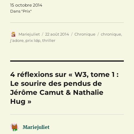
l
e
v
15 octobre 2014
l
l
e
e
l
l
Dans "Prix"
f
e
l
e
f
e
n
e
f
ê
n
e
t
ê
n
r
t
ê
Auteur
Publié
Catégories
Étiquettes
Mariejuliet
22 août 2014
Chronique
chronique
,
e
r
t
)
e
r
le
j'adore
,
prix ldp
,
thriller
)
e
)
4 réflexions sur « W3, tome 1 :
Le sourire des pendus de
Jérôme Camut & Nathalie
Hug »
Mariejuliet
dit :