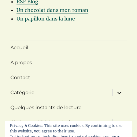
RSF Blog
Un chocolat dans mon roman
Un papillon dans la lune
Accueil
A propos
Contact
ouvrir
Catégorie
le
sous-
menu
Quelques instants de lecture
ouvrir
Challenge ABC Imaginaire
le
Privacy & Cookies: This site uses cookies. By continuing to use
sous-
this website, you agree to their use.
menu
ouvrir
To find out more, including how to control cookies, see here: