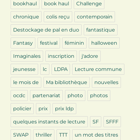
bookhaul
book haul
Challenge
chronique
colis reçu
contemporain
Destockage de pal en duo
fantastique
Fantasy
festival
féminin
halloween
Imaginales
inscription
j'adore
jeunesse
lc
LDPA
Lecture commune
le mois de
Ma bibliothèque
nouvelles
ocdc
partenariat
photo
photos
policier
prix
prix ldp
quelques instants de lecture
SF
SFFF
SWAP
thriller
TTT
un mot des titres