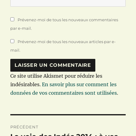
Prévenez-moi de tous les nouveaux commentaires
par e-mail.
Prévenez-moi de tous les nouveaux articles par e-
mail.
Ce site utilise Akismet pour réduire les
indésirables.
En savoir plus sur comment les
données de vos commentaires sont utilisées
.
Navigation
PRÉCÉDENT
de