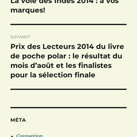
La voie des Indés 2014 : à vos
Publication
précédente :
marques!
l’article
SUIVANT
Prix des Lecteurs 2014 du livre
Publication
suivante :
de poche polar : le résultat du
mois d’août et les finalistes
pour la sélection finale
MÉTA
Connexion