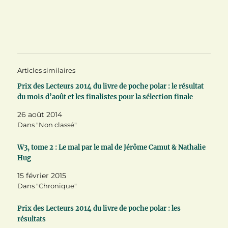
r
r
r
t
t
t
a
a
a
g
g
g
e
e
e
r
r
r
s
s
s
u
u
u
r
r
r
T
F
P
Articles similaires
w
a
i
i
c
n
t
e
t
Prix des Lecteurs 2014 du livre de poche polar : le résultat
t
b
e
du mois d’août et les finalistes pour la sélection finale
e
o
r
r
o
e
(
k
s
26 août 2014
o
(
t
u
o
(
Dans "Non classé"
v
u
o
r
v
u
e
r
v
W3, tome 2 : Le mal par le mal de Jérôme Camut & Nathalie
d
e
r
a
d
e
Hug
n
a
d
s
n
a
15 février 2015
u
s
n
n
u
s
Dans "Chronique"
e
n
u
n
e
n
o
n
e
Prix des Lecteurs 2014 du livre de poche polar : les
u
o
n
v
u
o
résultats
e
v
u