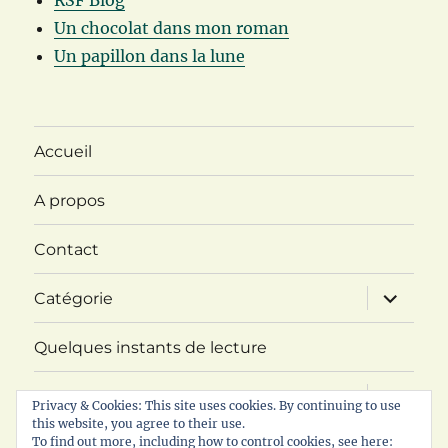
RSF Blog
Un chocolat dans mon roman
Un papillon dans la lune
Accueil
A propos
Contact
ouvrir
Catégorie
le
sous-
menu
Quelques instants de lecture
ouvrir
Challenge ABC Imaginaire
le
Privacy & Cookies: This site uses cookies. By continuing to use
sous-
this website, you agree to their use.
menu
ouvrir
To find out more, including how to control cookies, see here:
RDV littéraire