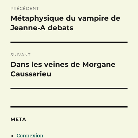
Navigation
PRÉCÉDENT
de
Métaphysique du vampire de
Publication
précédente :
Jeanne-A debats
l’article
SUIVANT
Dans les veines de Morgane
Publication
suivante :
Caussarieu
MÉTA
Connexion