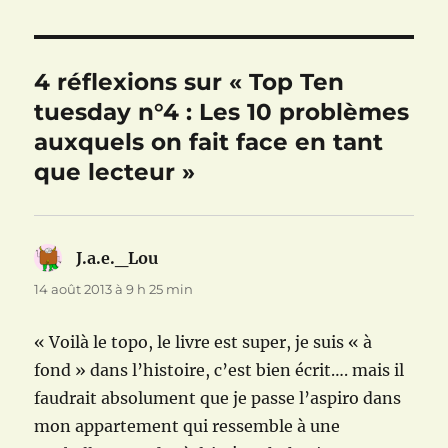
)
e
)
4 réflexions sur « Top Ten
tuesday n°4 : Les 10 problèmes
auxquels on fait face en tant
que lecteur »
J.a.e._Lou
dit :
14 août 2013 à 9 h 25 min
« Voilà le topo, le livre est super, je suis « à
fond » dans l’histoire, c’est bien écrit…. mais il
faudrait absolument que je passe l’aspiro dans
mon appartement qui ressemble à une