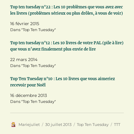
i
c
n
t
e
t
Top ten tuesday n°22 : Les 10 problèmes que vous avez avec
t
b
e
les livres (problèmes sérieux ou plus drôles, à vous de voir)
e
o
r
r
o
e
(
k
s
16 février 2015
o
(
t
u
o
(
Dans "Top Ten Tuesday"
v
u
o
r
v
u
e
r
v
Top ten tuesday n°12 : Les 10 livres de votre PAL (pile à lire)
d
e
r
a
d
e
que vous n’avez finalement plus envie de lire
n
a
d
s
n
a
22 mars 2014
u
s
n
n
u
s
Dans "Top Ten Tuesday"
e
n
u
n
e
n
o
n
e
Top Ten Tuesday n°10 : Les 10 livres que vous aimeriez
u
o
n
v
u
o
recevoir pour Noël
e
v
u
l
e
v
16 décembre 2013
l
l
e
e
l
l
Dans "Top Ten Tuesday"
f
e
l
e
f
e
n
e
f
ê
n
e
t
ê
n
r
t
ê
Auteur
Publié
Catégories
Étiquette
Mariejuliet
30 juillet 2013
Top Ten Tuesday
TTT
e
r
t
)
e
r
le