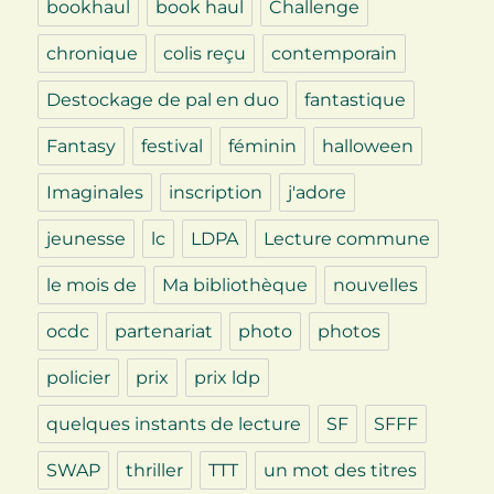
bookhaul
book haul
Challenge
chronique
colis reçu
contemporain
Destockage de pal en duo
fantastique
Fantasy
festival
féminin
halloween
Imaginales
inscription
j'adore
jeunesse
lc
LDPA
Lecture commune
le mois de
Ma bibliothèque
nouvelles
ocdc
partenariat
photo
photos
policier
prix
prix ldp
quelques instants de lecture
SF
SFFF
SWAP
thriller
TTT
un mot des titres