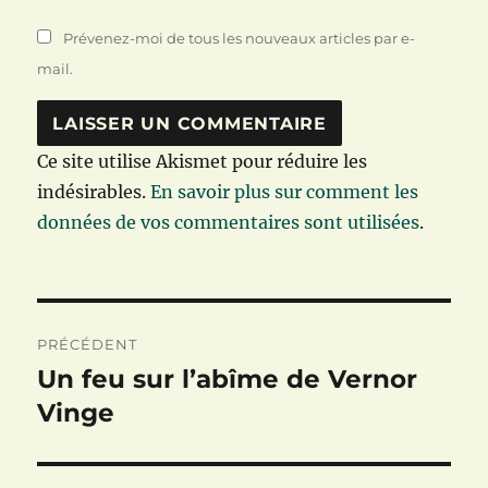
Prévenez-moi de tous les nouveaux articles par e-
mail.
Ce site utilise Akismet pour réduire les
indésirables.
En savoir plus sur comment les
données de vos commentaires sont utilisées
.
Navigation
PRÉCÉDENT
de
Un feu sur l’abîme de Vernor
Publication
précédente :
Vinge
l’article