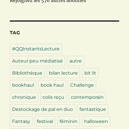
Rejoignez les 576 autres abonnés
TAG
#QQInstantsLecture
Auteur peu médiatisé
autre
Bibliothèque
bilan lecture
bit lit
bookhaul
book haul
Challenge
chronique
colis reçu
contemporain
Destockage de pal en duo
fantastique
Fantasy
festival
féminin
halloween