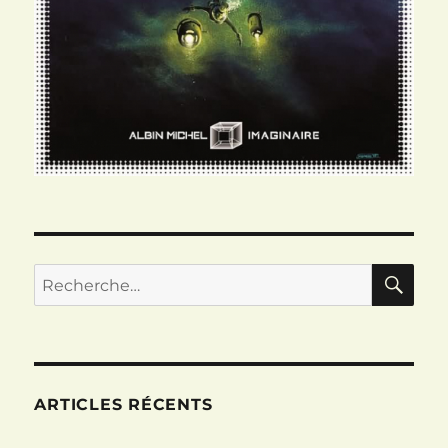
RE
Recherche
pour :
ARTICLES RÉCENTS