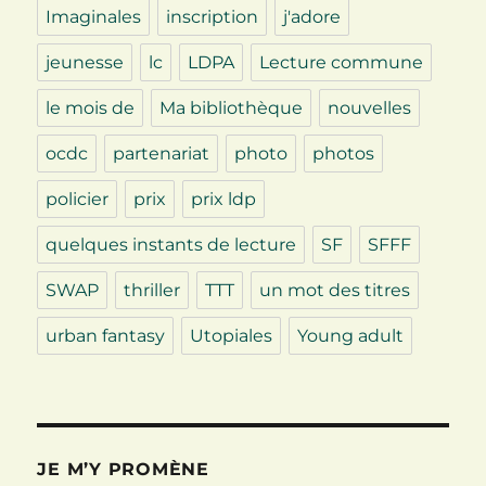
Imaginales
inscription
j'adore
jeunesse
lc
LDPA
Lecture commune
le mois de
Ma bibliothèque
nouvelles
ocdc
partenariat
photo
photos
policier
prix
prix ldp
quelques instants de lecture
SF
SFFF
SWAP
thriller
TTT
un mot des titres
urban fantasy
Utopiales
Young adult
JE M’Y PROMÈNE