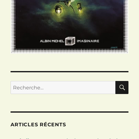
RE
Recherche
pour :
ARTICLES RÉCENTS