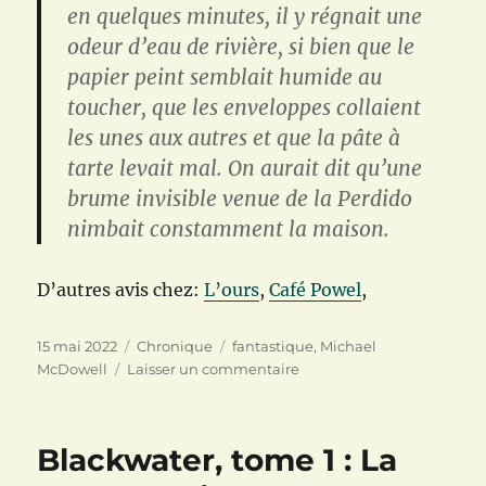
en quelques minutes, il y régnait une
odeur d’eau de rivière, si bien que le
papier peint semblait humide au
toucher, que les enveloppes collaient
les unes aux autres et que la pâte à
tarte levait mal. On aurait dit qu’une
brume invisible venue de la Perdido
nimbait constamment la maison.
D’autres avis chez:
L’ours
,
Café Powel
,
Publié
Catégories
Étiquettes
15 mai 2022
Chronique
fantastique
,
Michael
le
sur
McDowell
Laisser un commentaire
Blackwater,
tome
2
Blackwater, tome 1 : La
:
La