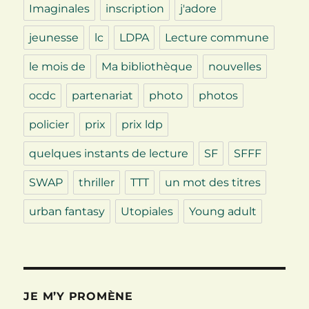
Imaginales
inscription
j'adore
jeunesse
lc
LDPA
Lecture commune
le mois de
Ma bibliothèque
nouvelles
ocdc
partenariat
photo
photos
policier
prix
prix ldp
quelques instants de lecture
SF
SFFF
SWAP
thriller
TTT
un mot des titres
urban fantasy
Utopiales
Young adult
JE M’Y PROMÈNE