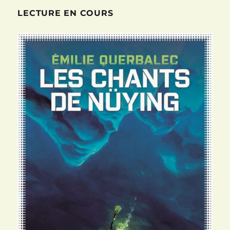
La
LECTURE EN COURS
Crue
de
Michael
McDowell