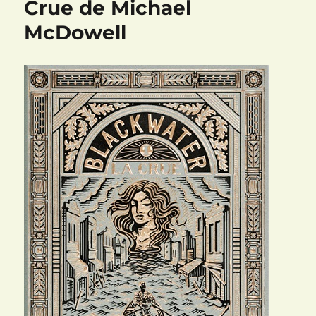
Crue de Michael
digue
McDowell
de
Michael
McDowell