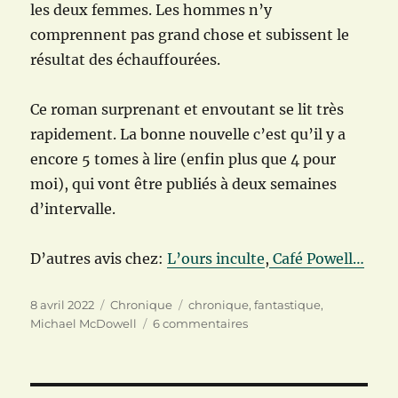
les deux femmes. Les hommes n’y
comprennent pas grand chose et subissent le
résultat des échauffourées.
Ce roman surprenant et envoutant se lit très
rapidement. La bonne nouvelle c’est qu’il y a
encore 5 tomes à lire (enfin plus que 4 pour
moi), qui vont être publiés à deux semaines
d’intervalle.
D’autres avis chez:
L’ours inculte
,
Café Powell…
Publié
Catégories
Étiquettes
8 avril 2022
Chronique
chronique
,
fantastique
,
le
sur
Michael McDowell
6 commentaires
Blackwater,
tome
1
: