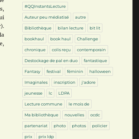
ne
#QQInstantsLecture
s,
ui
Auteur peu médiatisé
autre
).
Bibliothèque
bilan lecture
bit lit
la
bookhaul
book haul
Challenge
e,
chronique
colis reçu
contemporain
Destockage de pal en duo
fantastique
Fantasy
festival
féminin
halloween
Imaginales
inscription
j'adore
jeunesse
lc
LDPA
Lecture commune
le mois de
Ma bibliothèque
nouvelles
ocdc
partenariat
photo
photos
policier
prix
prix ldp