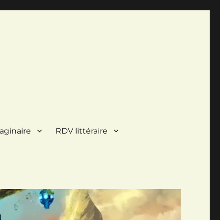
aginaire
RDV littéraire