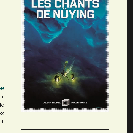
ox
ur
de
ox
et