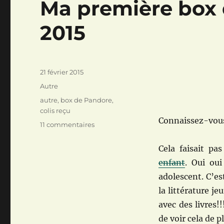
Ma première box d
2015
Publié
21 février 2015
le
Catégories
Autre
Étiquettes
autre
,
box de Pandore
,
colis reçu
Connaissez-vous
sur
11 commentaires
Ma
première
Cela faisait p
box
enfant
. Oui ou
de
adolescent. C’es
Pandore
:
la littérature j
février
avec des livres!!
2015
de voir cela de p