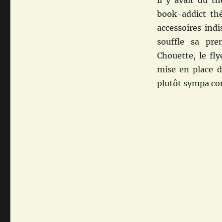
il y avait du t
book-addict thé
accessoires indi
souffle sa pre
Chouette, le fly
mise en place 
plutôt sympa co