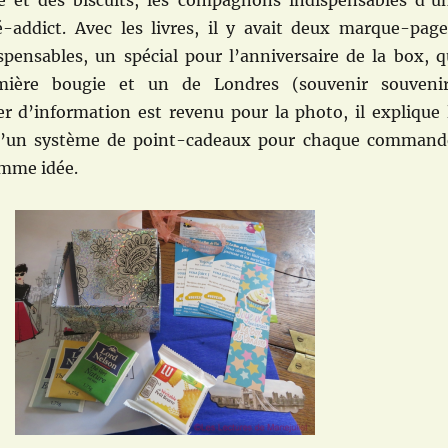
hé et des biscuits, les compagnons indispensables d’u
-addict. Avec les livres, il y avait deux marque-page
spensables, un spécial pour l’anniversaire de la box, q
mière bougie et un de Londres (souvenir souvenir
er d’information est revenu pour la photo, il explique 
d’un système de point-cadeaux pour chaque command
mme idée.