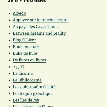
JE M’Y PROMÈNE
Albedo
Appuyez sur la touche lecture
Au pays des Caves Trolls
Between dreams and reality
Blog O Livre
Book en stock
Bulle de livre
De livres en livres
233°C
La Licorne
Le Bibliocosme
Le capharnaüm éclairé
Le dragon galactique
Les îles de My
Les lectures de Shaya