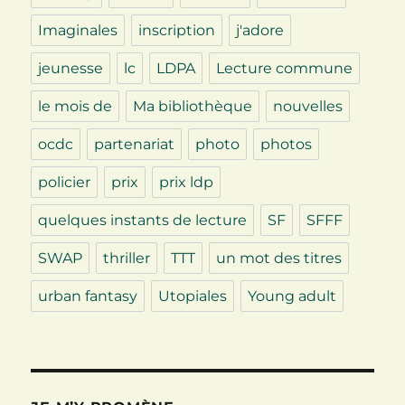
Imaginales
inscription
j'adore
jeunesse
lc
LDPA
Lecture commune
le mois de
Ma bibliothèque
nouvelles
ocdc
partenariat
photo
photos
policier
prix
prix ldp
quelques instants de lecture
SF
SFFF
SWAP
thriller
TTT
un mot des titres
urban fantasy
Utopiales
Young adult