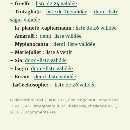
–
freelfe
:
liste de
24
validée
–
Tintaglia31
:
liste de 26 validée
+
demi-liste
sagas validée
–
la-planete-capharnaum
:
liste de 26 validée
–
Amaruël
:
demi-liste validée
–
Mypianocanta
:
demi-liste validée
–
MarieJuliet
: liste à venir
–
Sia
:
demi-liste validée
–
bagin
:
demi-liste validée
–
Errant
:
demi-liste validée
-LaGeekosophe:
:
liste de 26 validée
Publié
Catégories
17 décembre 2021
ABC 2022
,
Challenge ABC Imaginaire
le
Étiquettes
ABC
,
ABC imaginaire 2022
,
Challenge
,
challenge ABC
,
sur
SFFF
8 commentaires
Challenge
ABC
challenge