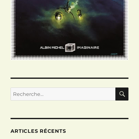
RE
Recherche
pour :
ARTICLES RÉCENTS