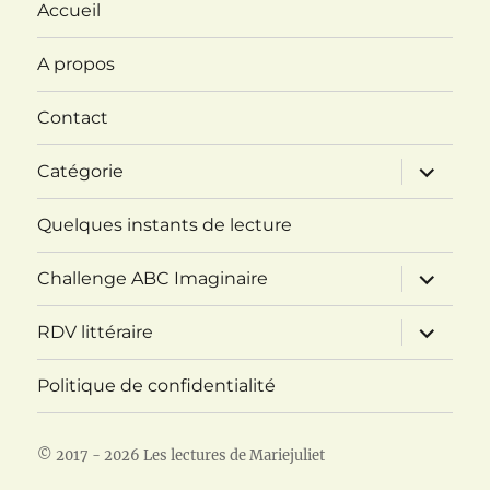
Accueil
A propos
Contact
ouvrir
Catégorie
le
sous-
menu
Quelques instants de lecture
ouvrir
Challenge ABC Imaginaire
le
sous-
menu
ouvrir
RDV littéraire
le
sous-
menu
Politique de confidentialité
© 2017 - 2026 Les lectures de Mariejuliet