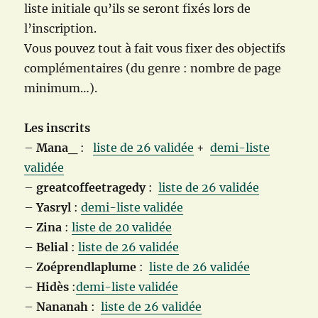
liste initiale qu’ils se seront fixés lors de
l’inscription.
Vous pouvez tout à fait vous fixer des objectifs
complémentaires (du genre : nombre de page
minimum…).
Les inscrits
–
Mana_
:
liste de 26 validée
+
demi-liste
validée
–
greatcoffeetragedy
:
liste de 26 validée
–
Yasryl
:
demi-liste validée
–
Zina
:
liste de 20 validée
–
Belial
:
liste de 26 validée
–
Zoéprendlaplume
:
liste de 26 validée
–
Hidès
:
demi-liste validée
–
Nananah
:
liste de 26 validée