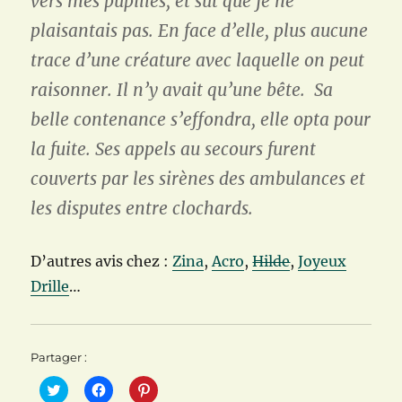
vers mes pupilles, et sut que je ne
plaisantais
pas. En face d’elle, plus aucune
trace d’une créature avec laquelle on peut
raisonner. Il n’y avait qu’une bête. Sa
belle contenance s’effondra, elle opta pour
la fuite. Ses appels au secours furent
couverts par les sirènes des ambulances et
les disputes entre clochards.
D’autres avis chez :
Zina
,
Acro
,
Hilde
,
Joyeux
Drille
…
Partager :
C
C
C
l
l
l