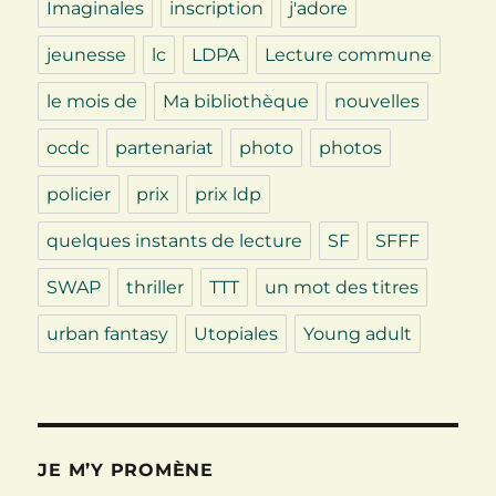
Imaginales
inscription
j'adore
jeunesse
lc
LDPA
Lecture commune
le mois de
Ma bibliothèque
nouvelles
ocdc
partenariat
photo
photos
policier
prix
prix ldp
quelques instants de lecture
SF
SFFF
SWAP
thriller
TTT
un mot des titres
urban fantasy
Utopiales
Young adult
JE M’Y PROMÈNE