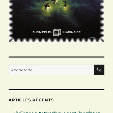
RE
Recherche
pour :
ARTICLES RÉCENTS