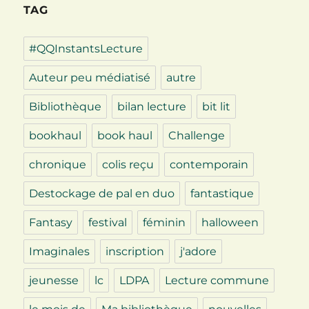
TAG
#QQInstantsLecture
Auteur peu médiatisé
autre
Bibliothèque
bilan lecture
bit lit
bookhaul
book haul
Challenge
chronique
colis reçu
contemporain
Destockage de pal en duo
fantastique
Fantasy
festival
féminin
halloween
Imaginales
inscription
j'adore
jeunesse
lc
LDPA
Lecture commune