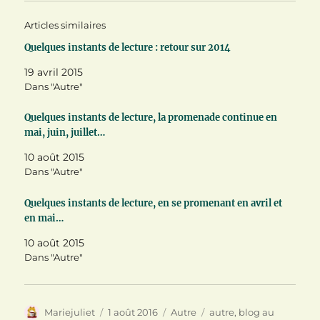
r
r
r
T
F
P
Articles similaires
w
a
i
i
c
n
t
e
t
Quelques instants de lecture : retour sur 2014
t
b
e
e
o
r
19 avril 2015
r
o
e
(
k
s
Dans "Autre"
o
(
t
u
o
(
v
u
o
Quelques instants de lecture, la promenade continue en
r
v
u
e
r
v
mai, juin, juillet…
d
e
r
a
d
e
n
a
d
10 août 2015
s
n
a
Dans "Autre"
u
s
n
n
u
s
e
n
u
n
e
n
Quelques instants de lecture, en se promenant en avril et
o
n
e
en mai…
u
o
n
v
u
o
e
v
u
10 août 2015
l
e
v
Dans "Autre"
l
l
e
e
l
l
f
e
l
e
f
e
n
e
f
ê
n
e
Auteur
Publié
Catégories
Étiquettes
Mariejuliet
1 août 2016
Autre
autre
,
blog au
t
ê
n