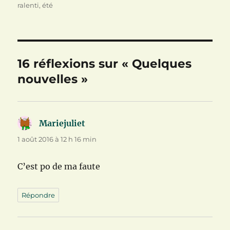
r
t
ê
le
ralenti
,
été
e
r
t
)
e
r
)
e
)
16 réflexions sur « Quelques
nouvelles »
Mariejuliet
dit :
1 août 2016 à 12 h 16 min
C’est po de ma faute
Répondre