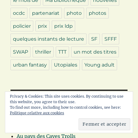
le mois de
Ma bibliothèque
nouvelles
ocdc
partenariat
photo
photos
policier
prix
prix ldp
quelques instants de lecture
SF
SFFF
SWAP
thriller
TTT
un mot des titres
urban fantasy
Utopiales
Young adult
Privacy & Cookies: This site uses cookies. By continuing to use
this website, you agree to their use.
JE M’Y PROMÈNE
To find out more, including how to control cookies, see here:
Politique relative aux cookies
Albedo
Appuyez sur la touche lecture
Au pays des Caves Trolls