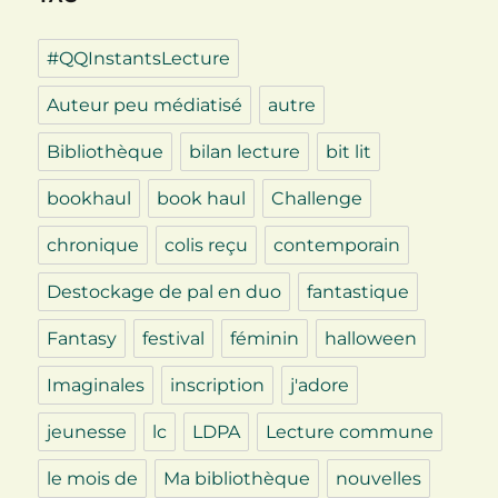
#QQInstantsLecture
Auteur peu médiatisé
autre
Bibliothèque
bilan lecture
bit lit
bookhaul
book haul
Challenge
chronique
colis reçu
contemporain
Destockage de pal en duo
fantastique
Fantasy
festival
féminin
halloween
Imaginales
inscription
j'adore
jeunesse
lc
LDPA
Lecture commune
le mois de
Ma bibliothèque
nouvelles