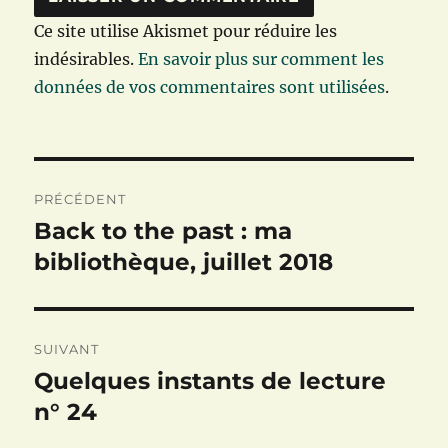
Ce site utilise Akismet pour réduire les
indésirables.
En savoir plus sur comment les
données de vos commentaires sont utilisées
.
Navigation
PRÉCÉDENT
de
Back to the past : ma
Publication
précédente :
bibliothèque, juillet 2018
l’article
SUIVANT
Quelques instants de lecture
Publication
suivante :
n° 24