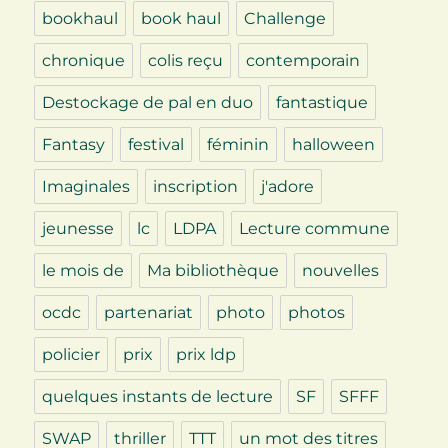
bookhaul
book haul
Challenge
chronique
colis reçu
contemporain
Destockage de pal en duo
fantastique
Fantasy
festival
féminin
halloween
Imaginales
inscription
j'adore
jeunesse
lc
LDPA
Lecture commune
le mois de
Ma bibliothèque
nouvelles
ocdc
partenariat
photo
photos
policier
prix
prix ldp
quelques instants de lecture
SF
SFFF
SWAP
thriller
TTT
un mot des titres