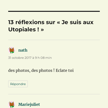
t
ê
n
r
t
ê
e
r
t
)
e
r
)
e
)
13 réflexions sur « Je suis aux
Utopiales ! »
nath
dit :
31 octobre 2017 à 9 h 08 min
des photos, des photos ! Eclate toi
Répondre
Mariejuliet
dit :