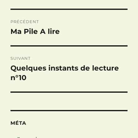
Navigation
PRÉCÉDENT
de
Ma Pile A lire
Publication
précédente :
l’article
SUIVANT
Quelques instants de lecture
Publication
suivante :
n°10
MÉTA