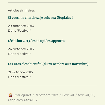
u
u
u
r
r
r
T
F
P
Articles similaires
w
a
i
i
c
n
t
e
t
Si vous me cherchez, je suis aux Utopiales !
t
b
e
e
o
r
29 octobre 2016
r
o
e
(
k
s
Dans "Festival"
o
(
t
u
o
(
v
u
o
L’édition 2013 des Utopiales approche
r
v
u
e
r
v
d
e
r
24 octobre 2013
a
d
e
n
a
d
Dans "Festival"
s
n
a
u
s
n
n
u
s
Les Utos c’est bientôt! (du 29 octobre au 2 novembre)
e
n
u
n
e
n
o
n
e
21 octobre 2015
u
o
n
Dans "Festival"
v
u
o
e
v
u
l
e
v
l
l
e
e
l
l
f
e
l
Auteur
Publié
Catégories
Étiquettes
Mariejuliet
31 octobre 2017
Festival
festival
,
SF
,
e
f
e
n
e
f
le
Utopiales
,
Utos2017
ê
n
e