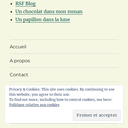
RSF Blog
Un chocolat dans mon roman
Un papillon dans la lune
Accueil
A propos
Contact
ouvrir
Catégorie
Privacy & Cookies: This site uses cookies. By continuing to use
le
this website, you agree to their use.
sous-
To find out more, including how to control cookies, see here:
menu
Quelques instants de lecture
Politique relative aux cookies
ouvrir
Challenge ABC Imaginaire
le
sous-