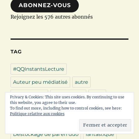
ABONNEZ-VOUS
Rejoignez les 576 autres abonnés
TAG
#QQInstantsLecture
Auteur peu médiatisé
autre
Bibliothèque
bilan lecture
bit lit
Privacy & Cookies: This site uses cookies. By continuing to use
this website, you agree to their use.
bookhaul
book haul
Challenge
To find out more, including how to control cookies, see here:
Politique relative aux cookies
chronique
colis reçu
contemporain
Destockage de pal en duo
fantastique