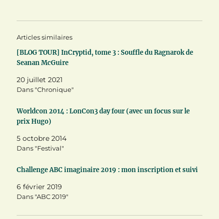
e
e
e
r
r
r
s
s
s
u
u
u
r
r
r
T
F
P
Articles similaires
w
a
i
i
c
n
t
e
t
[BLOG TOUR] InCryptid, tome 3 : Souffle du Ragnarok de
t
b
e
Seanan McGuire
e
o
r
r
o
e
(
k
s
20 juillet 2021
o
(
t
u
o
(
Dans "Chronique"
v
u
o
r
v
u
e
r
v
Worldcon 2014 : LonCon3 day four (avec un focus sur le
d
e
r
a
d
e
prix Hugo)
n
a
d
s
n
a
5 octobre 2014
u
s
n
n
u
s
Dans "Festival"
e
n
u
n
e
n
o
n
e
Challenge ABC imaginaire 2019 : mon inscription et suivi
u
o
n
v
u
o
e
v
u
6 février 2019
l
e
v
Dans "ABC 2019"
l
l
e
e
l
l
f
e
l
e
f
e