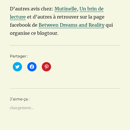
D’autres avis chez:
Mutinelle
,
Un brin de
lecture
et d’autres à retrouver sur la page
facebook de
Between Dreams and Reality
qui
organise ce blogtour.
Partager :
C
C
C
l
l
l
i
i
i
q
q
q
u
u
u
e
e
e
z
z
z
p
p
p
o
o
o
J’aime ça :
u
u
u
r
r
r
p
p
p
chargement…
a
a
a
r
r
r
t
t
t
a
a
a
g
g
g