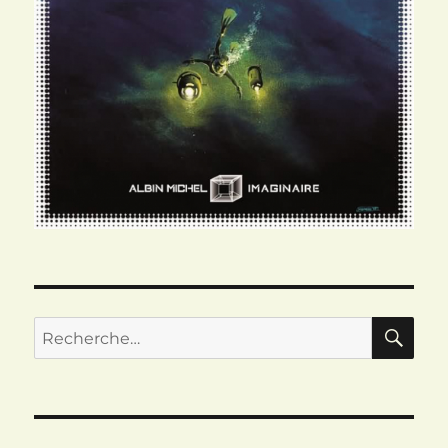
RE
Recherche
pour :