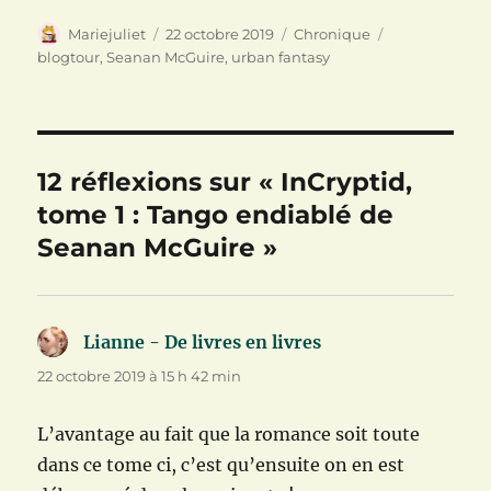
n
e
f
ê
n
e
Auteur
Publié
Catégories
Étiquettes
Mariejuliet
22 octobre 2019
Chronique
t
ê
n
r
t
ê
le
blogtour
,
Seanan McGuire
,
urban fantasy
e
r
t
)
e
r
)
e
)
12 réflexions sur « InCryptid,
tome 1 : Tango endiablé de
Seanan McGuire »
Lianne - De livres en livres
dit :
22 octobre 2019 à 15 h 42 min
L’avantage au fait que la romance soit toute
dans ce tome ci, c’est qu’ensuite on en est