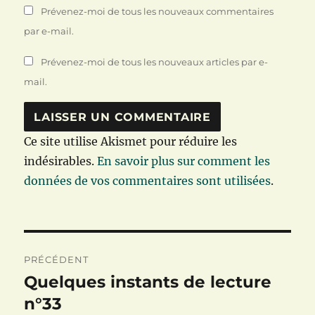
Prévenez-moi de tous les nouveaux commentaires
par e-mail.
Prévenez-moi de tous les nouveaux articles par e-
mail.
Ce site utilise Akismet pour réduire les
indésirables.
En savoir plus sur comment les
données de vos commentaires sont utilisées
.
Navigation
PRÉCÉDENT
de
Quelques instants de lecture
Publication
précédente :
n°33
l’article