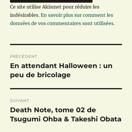
Ce site utilise Akismet pour réduire les
indésirables.
En savoir plus sur comment les
données de vos commentaires sont utilisées
.
Navigation
PRÉCÉDENT
de
En attendant Halloween : un
Publication
précédente :
peu de bricolage
l’article
SUIVANT
Death Note, tome 02 de
Publication
suivante :
Tsugumi Ohba & Takeshi Obata