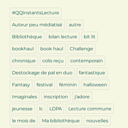
#QQInstantsLecture
Auteur peu médiatisé
autre
Bibliothèque
bilan lecture
bit lit
bookhaul
book haul
Challenge
chronique
colis reçu
contemporain
Destockage de pal en duo
fantastique
Fantasy
festival
féminin
halloween
Imaginales
inscription
j'adore
jeunesse
lc
LDPA
Lecture commune
le mois de
Ma bibliothèque
nouvelles