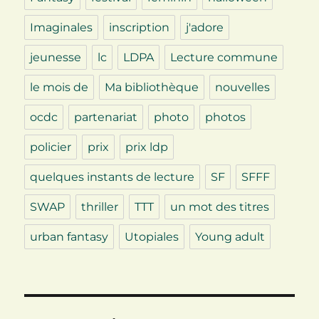
Imaginales
inscription
j'adore
jeunesse
lc
LDPA
Lecture commune
le mois de
Ma bibliothèque
nouvelles
ocdc
partenariat
photo
photos
policier
prix
prix ldp
quelques instants de lecture
SF
SFFF
SWAP
thriller
TTT
un mot des titres
urban fantasy
Utopiales
Young adult