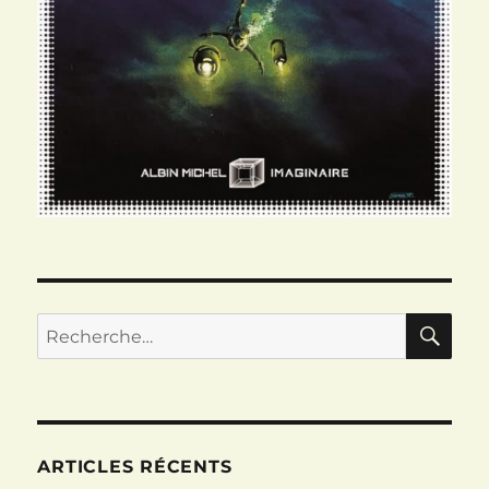
RE
Recherche
pour :
ARTICLES RÉCENTS