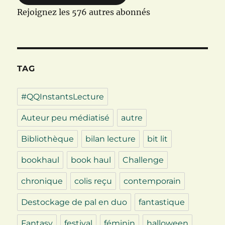
Rejoignez les 576 autres abonnés
TAG
#QQInstantsLecture
Auteur peu médiatisé
autre
Bibliothèque
bilan lecture
bit lit
bookhaul
book haul
Challenge
chronique
colis reçu
contemporain
Destockage de pal en duo
fantastique
Fantasy
festival
féminin
halloween