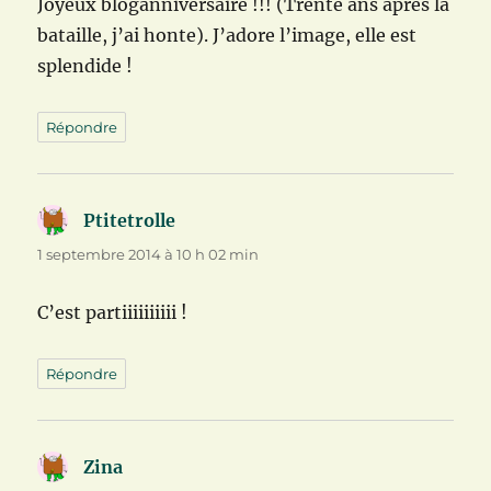
Joyeux bloganniversaire !!! (Trente ans après la
bataille, j’ai honte). J’adore l’image, elle est
splendide !
Répondre
Ptitetrolle
dit :
1 septembre 2014 à 10 h 02 min
C’est partiiiiiiiiii !
Répondre
Zina
dit :