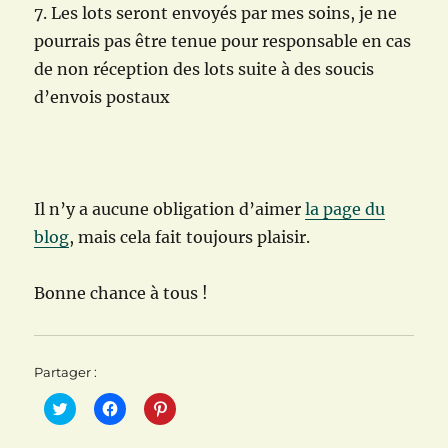
7. Les lots seront envoyés par mes soins, je ne
pourrais pas être tenue pour responsable en cas
de non réception des lots suite à des soucis
d’envois postaux
Il n’y a aucune obligation d’aimer
la page du
blog
, mais cela fait toujours plaisir.
Bonne chance à tous !
Partager :
C
C
C
l
l
l
i
i
i
q
q
q