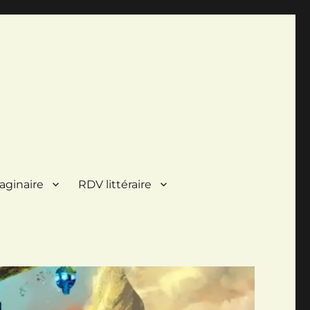
aginaire
RDV littéraire