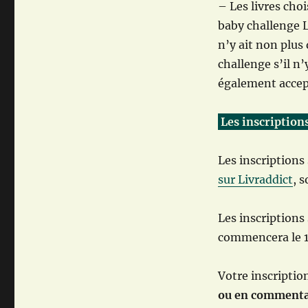
– Les livres cho
baby challenge L
n’y ait non plu
challenge s’il n
également accep
Les inscription
Les inscriptions 
sur Livraddict
, s
Les inscriptions
commencera le 1e
Votre inscriptio
ou en commentair