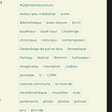
un
#QQInstantsLecture
Auteur peu médiatisé
autre
Bibliothèque
bilan lecture
bit lit
bookhaul
book haul
Challenge
chronique
colis reçu
contemporain
Destockage de pal en duo
fantastique
Fantasy
festival
féminin
halloween
Imaginales
inscription
j'adore
jeunesse
lc
LDPA
Lecture commune
le mois de
Ma bibliothèque
nouvelles
ocdc
c
partenariat
photo
photos
policier
prix
prix ldp