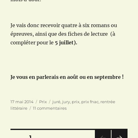
Je vais donc recevoir quatre à six romans ou
épreuves, ainsi que des fiches de lecture (à
compléter pour le
5 juillet).
Je vous en parlerais en août ou en septembre !
Publié
Catégories
Étiquettes
17 mai 2014
Prix
juré
,
jury
,
prix
,
prix fnac
,
rentrée
le
sur
littéraire
11 commentaires
En
juin
je
lirais
Pagination
PAGE
1