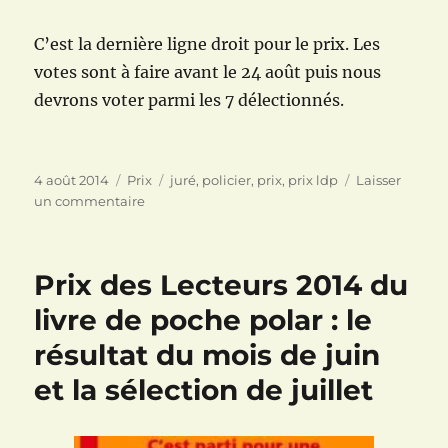
C’est la dernière ligne droit pour le prix. Les
votes sont à faire avant le 24 août puis nous
devrons voter parmi les 7 délectionnés.
Publié
Catégories
Étiquettes
4 août 2014
Prix
juré
,
policier
,
prix
,
prix ldp
Laisser
le
sur
un commentaire
Prix
des
Lecteurs
Prix des Lecteurs 2014 du
2014
du
livre de poche polar : le
livre
résultat du mois de juin
de
poche
et la sélection de juillet
polar
:
le