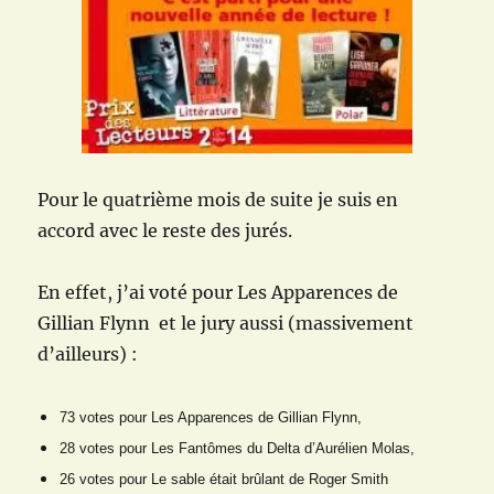
résultat
du
mois
de
juillet
et
la
sélection
d’août
Pour le quatrième mois de suite je suis en
(la
accord avec le reste des jurés.
dernière)
En effet, j’ai voté pour Les Apparences de
Gillian Flynn et le jury aussi (massivement
d’ailleurs) :
73 votes pour Les Apparences de Gillian Flynn,
28 votes pour Les Fantômes du Delta d’Aurélien Molas,
26 votes pour Le sable était brûlant de Roger Smith