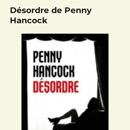
de
Désordre de Penny
Gillian
Flynn
Hancock