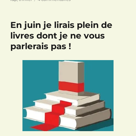
Désordre
de
Penny
En juin je lirais plein de
Hancock
livres dont je ne vous
parlerais pas !