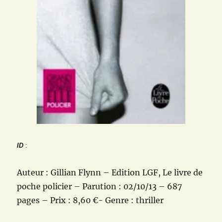
de
juillet
ID
:
Auteur : Gillian Flynn – Edition LGF, Le livre de
poche policier – Parution : 02/10/13 – 687
pages – Prix : 8,60 €- Genre : thriller