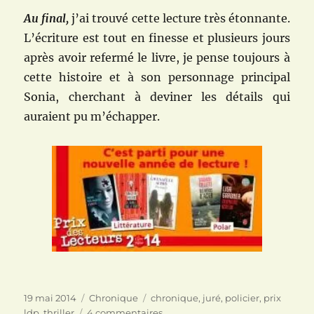
Au final,
j’ai trouvé cette lecture très étonnante.
L’écriture est tout en finesse et plusieurs jours
après avoir refermé le livre, je pense toujours à
cette histoire et à son personnage principal
Sonia, cherchant à deviner les détails qui
auraient pu m’échapper.
Publié
Catégories
Étiquettes
19 mai 2014
Chronique
chronique
,
juré
,
policier
,
prix
le
sur
ldp
,
thriller
4 commentaires