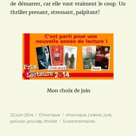
de démarrer, car elle vaut vraiment le coup. Un
thriller prenant, stressant, palpitant!
Mon choix de juin
Publié
Catégories
Étiquettes
22 juin 2014
Chronique
chronique
,
j'adore
,
juré
,
le
sur
policier
,
prix ldp
,
thriller
5 commentaires
Les
Apparences