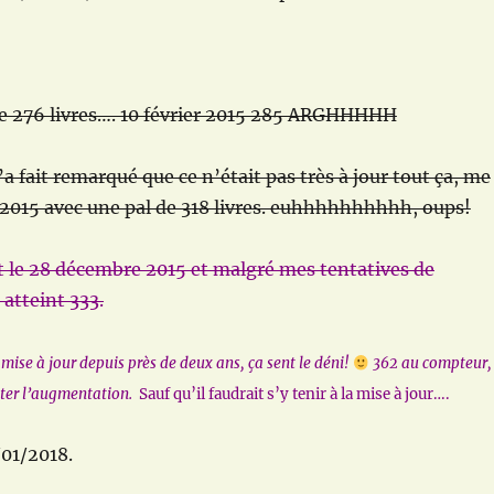
 276 livres…. 10 février 2015 285 ARGHHHHH
ait remarqué que ce n’était pas très à jour tout ça, me
let 2015 avec une pal de 318 livres. euhhhhhhhhhh, oups!
t le 28 décembre 2015 et malgré mes tentatives de
atteint 333.
 mise à jour depuis près de deux ans, ça sent le déni!
362 au compteur,
iter l’augmentation.
Sauf qu’il faudrait s’y tenir à la mise à jour….
/01/2018.