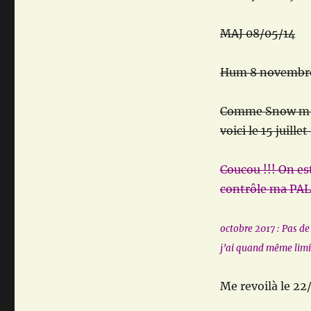
MAJ 08/05/14
Hum 8 novembre
Comme Snow m’a f
voici le 15 juil
Coucou !!! On es
contrôle ma PAL 
octobre 2017 : Pas de
j’ai quand même lim
Me revoilà le 22