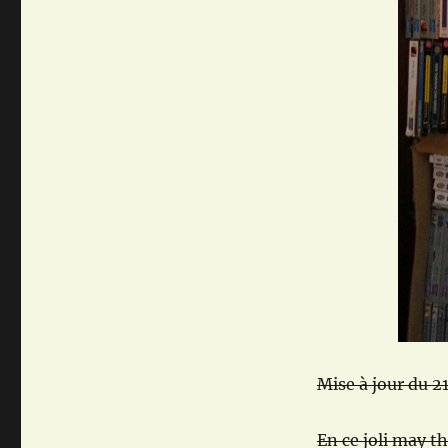
Mise à jour du 2
En ce joli may t