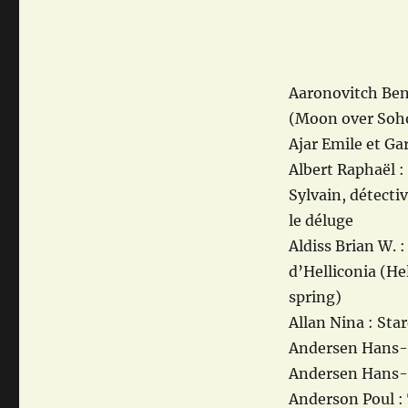
Aaronovitch Ben 
(Moon over Soh
Ajar Emile et Ga
Albert Raphaël :
Sylvain, détecti
le déluge
Aldiss Brian W. :
d’Helliconia (Hel
spring)
Allan Nina : Sta
Andersen Hans-C
Andersen Hans-Ch
Anderson Poul :