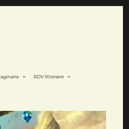
aginaire
RDV littéraire