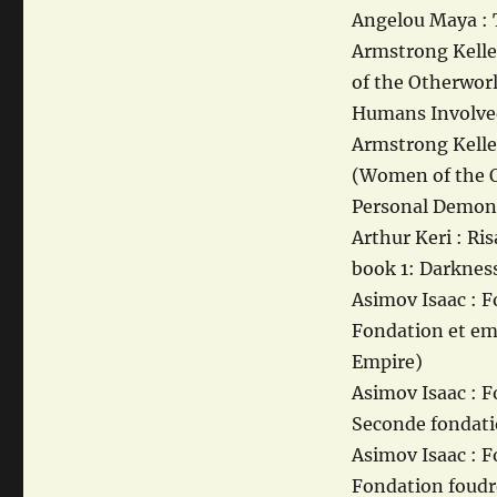
Angelou Maya : T
Armstrong Kelle
of the Otherworl
Humans Involve
Armstrong Kelle
(Women of the O
Personal Demon
Arthur Keri : Ri
book 1: Darkne
Asimov Isaac : F
Fondation et em
Empire)
Asimov Isaac : F
Seconde fondati
Asimov Isaac : F
Fondation foudr