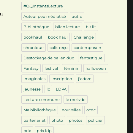
#QQInstantsLecture
en
Auteur peu médiatisé
autre
Bibliothèque
bilan lecture
bit lit
bookhaul
book haul
Challenge
chronique
colis reçu
contemporain
Destockage de pal en duo
fantastique
Fantasy
festival
féminin
halloween
Imaginales
inscription
j'adore
jeunesse
lc
LDPA
Lecture commune
le mois de
Ma bibliothèque
nouvelles
ocdc
partenariat
photo
photos
policier
prix
prix ldp