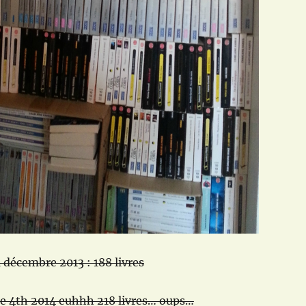
1 décembre 2013 : 188 livres
he 4th 2014 euhhh 218 livres… oups…