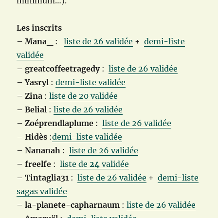
minimum…).
Les inscrits
–
Mana_
:
liste de 26 validée
+
demi-liste
validée
–
greatcoffeetragedy
:
liste de 26 validée
–
Yasryl
:
demi-liste validée
–
Zina
:
liste de 20 validée
–
Belial
:
liste de 26 validée
–
Zoéprendlaplume
:
liste de 26 validée
–
Hidès
:
demi-liste validée
–
Nananah
:
liste de 26 validée
–
freelfe
:
liste de
24
validée
–
Tintaglia31
:
liste de 26 validée
+
demi-liste
sagas validée
–
la-planete-capharnaum
:
liste de 26 validée