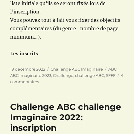
liste initiale qu’ils se seront fixés lors de
l’inscription.
Vous pouvez tout à fait vous fixer des objectifs
complémentaires (du genre : nombre de page
minimum…).
Les inscrits
Publié
Catégories
Étiquettes
19 décembre 2022
Challenge ABC Imaginaire
ABC
,
le
ABC imaginaire 2023
,
Challenge
,
challenge ABC
,
SFFF
4
sur
commentaires
Challenge
ABC
Imaginaire
Challenge ABC challenge
2023:
inscription
Imaginaire 2022:
inscription