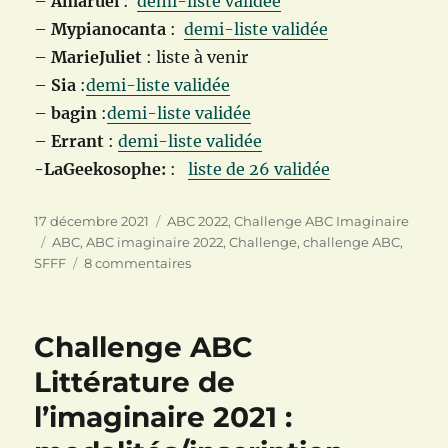
–
Amaruël
:
demi-liste validée
–
Mypianocanta
:
demi-liste validée
–
MarieJuliet
: liste à venir
–
Sia
:
demi-liste validée
–
bagin
:
demi-liste validée
–
Errant
:
demi-liste validée
-LaGeekosophe:
:
liste de 26 validée
Publié
Catégories
17 décembre 2021
ABC 2022
,
Challenge ABC Imaginaire
le
Étiquettes
ABC
,
ABC imaginaire 2022
,
Challenge
,
challenge ABC
,
sur
SFFF
8 commentaires
Challenge
ABC
challenge
Challenge ABC
Imaginaire
2022:
Littérature de
inscription
l’imaginaire 2021 :